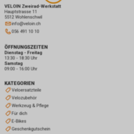
VELOIN Zweirad-Werkstatt
Hauptstrasse 11
5512 Wohlenschwil
info
@
veloin.ch
056 491 10 10
ÖFFNUNGSZEITEN
Dienstag - Freitag
13:30 - 18:30 Uhr
Samstag
09:00 - 16:00 Uhr
KATEGORIEN
Veloersatzteile
Velozubehör
Werkzeug & Pflege
Für dich
E-Bikes
Geschenkgutschein