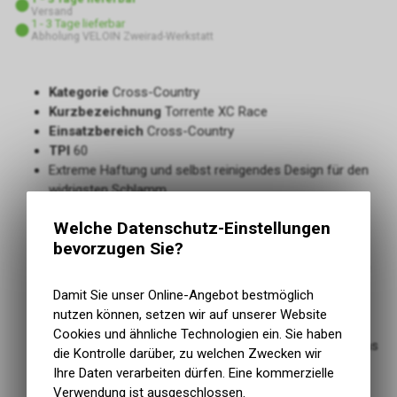
Versand
1 - 3 Tage lieferbar
Abholung VELOIN Zweirad-Werkstatt
Kategorie
Cross-Country
Kurzbezeichnung
Torrente XC Race
Einsatzbereich
Cross-Country
TPI
60
Extreme Haftung und selbst reinigendes Design für den
widrigsten Schlamm
Ununterbrochene Traktion bei feuchtesten und
Welche Datenschutz-Einstellungen
schlammigsten Bedingungen dank des großzügigen
bevorzugen Sie?
Profilabstands, der sich bei jeder Umdrehung reinigt
Gleichmässige Geschwindigkeit und Haftung durch eine
abwechselnde Mittelrippe, die Rollwirkung und scharfe
Damit Sie unser Online-Angebot bestmöglich
Traktionskanten in Einklang bringt
nutzen können, setzen wir auf unserer Website
Sichere Kontrolle auf nassen Wurzeln und Felsen dank
Cookies und ähnliche Technologien ein. Sie haben
eines fortschreitenden Oberflächenlamellenmusters, das
die Kontrolle darüber, zu welchen Zwecken wir
die Haftung verbessert und einen vorhersehbaren
Ihre Daten verarbeiten dürfen. Eine kommerzielle
Rückstoss gewährleistet
Verwendung ist ausgeschlossen.