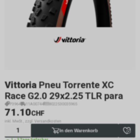
Vittoria
Pneu Torrente XC
Race G2.0 29x2.25 TLR para
P3964
11A00744
8022530035965
71.10
CHF
inkl. MwSt., zzgl. Versandkosten
In den Warenkorb
1 - 3 Tage lieferbar