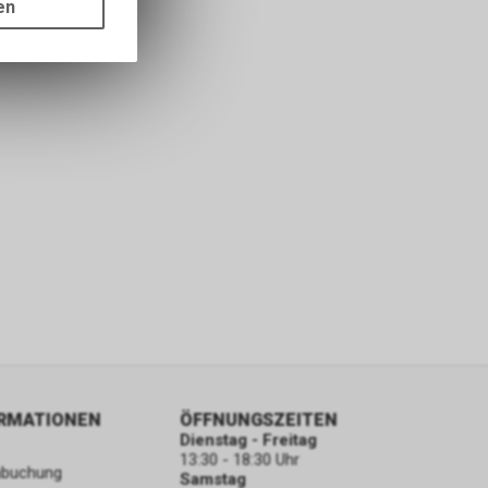
en
ass die
nformationen
ORMATIONEN
ÖFFNUNGSZEITEN
Dienstag - Freitag
13:30 - 18:30 Uhr
nbuchung
Samstag