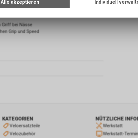
Alle akzeptieren
Individuell verwalt
 technische Gelände
Verwendung des Warenkorbs, zu ermöglichen. Bitte beachten Sie, d
 Kurven
gespeicherten Daten keinerlei Rückschlüsse auf Ihre persönlichen I
zulassen.
 Griff bei Nässe
hen Grip und Speed
KATEGORIEN
NÜTZLICHE INF
Veloersatzteile
Werkstatt
Velozubehör
Werkstatt-Termi