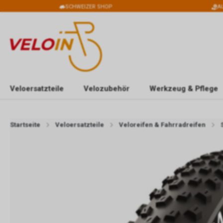
SCHWEIZER SHOP
A
Veloersatzteile
Velozubehör
Werkzeug & Pflege
Startseite
Veloersatzteile
Veloreifen & Fahrradreifen