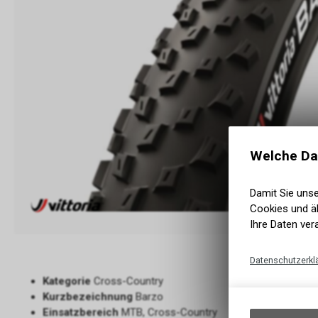
Welche Da
Damit Sie uns
Cookies und äh
Ihre Daten ver
Datenschutzerkl
Kategorie
Cross-Country
Kurzbezeichnung
Barzo
Einsatzbereich
MTB, Cross-Country