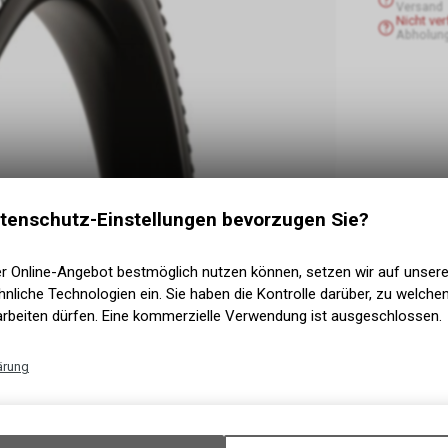
Versand
Nicht ve
Abholung
tenschutz-Einstellungen bevorzugen Sie?
er Online-Angebot bestmöglich nutzen können, setzen wir auf unser
nliche Technologien ein. Sie haben die Kontrolle darüber, zu welch
arbeiten dürfen. Eine kommerzielle Verwendung ist ausgeschlossen.
ärung
Technische Funktionen
Wir erfassen und speichern bestimmte Interaktionen und Einstellun
Ihrem Gerät, um die grundlegenden Funktionen unseres Online-Angeb