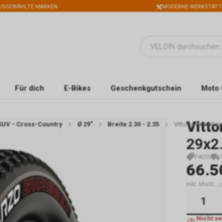
USGEWÄHLTE MARKEN
MODERNE WERKSTATT
Für dich
E-Bikes
Geschenkgutschein
Moto 
Vitto
SUV - Cross-Country
Ø 29"
Breite 2.30 - 2.35
Vittoria Pneu Ba
29x2
P4059
66.5
inkl. MwSt.,
Nicht v