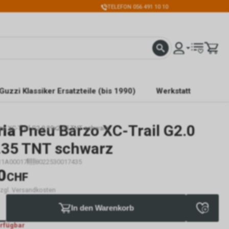
TELEFON 056 491 10 10
Guzzi Klassiker Ersatzteile (bis 1990)
Werkstatt
ria
Pneu Barzo XC-Trail G2.0
rzo XC-Trail G2.0 29x2.35 TNT schwarz
.35 TNT schwarz
11A00017
8022530017435
0
CHF
 zzgl. Versandkosten
In den Warenkorb
erfügbar