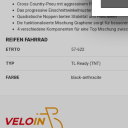
Cross Country-Pneu mit aggressivem Profildesign für das
Das progressive Einschnittwinkelmuster erhöht den Griff in
Quadratische Noppen bieten Stabilität und Haltbarkeit
Die funktionalisierte Mischung Graphene sorgt für besseren
4 verschiedene Komponenten für eine Top Mischung zwisc
REIFEN FAHRRAD
ETRTO
57-622
TYP
TL Ready (TNT)
FARBE
black-anthracite