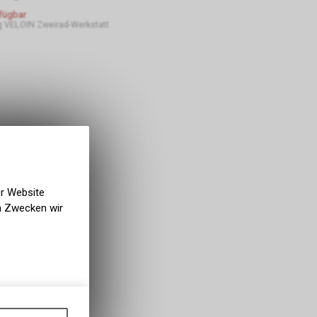
rfügbar
 VELOIN Zweirad-Werkstatt
er Website
en Zwecken wir
gen auf
ots, wie die