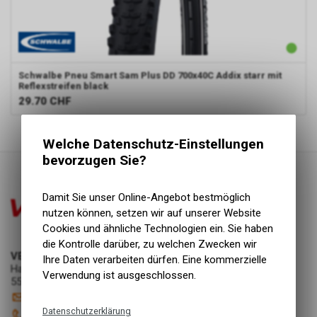
Schwalbe
Pneu Smart Sam Plus DD 700x40C Addix starr mit
Reflexstreifen black
29.70
CHF
1
von
1
Produkten
Welche Datenschutz-Einstellungen
bevorzugen Sie?
Damit Sie unser Online-Angebot bestmöglich
nutzen können, setzen wir auf unserer Website
Cookies und ähnliche Technologien ein. Sie haben
die Kontrolle darüber, zu welchen Zwecken wir
VELOIN Zweirad-Werkstatt
Ihre Daten verarbeiten dürfen. Eine kommerzielle
Hauptstrasse 11
Verwendung ist ausgeschlossen.
5512 Wohlenschwil
info
@
veloin.ch
Datenschutzerklärung
056 491 10 10