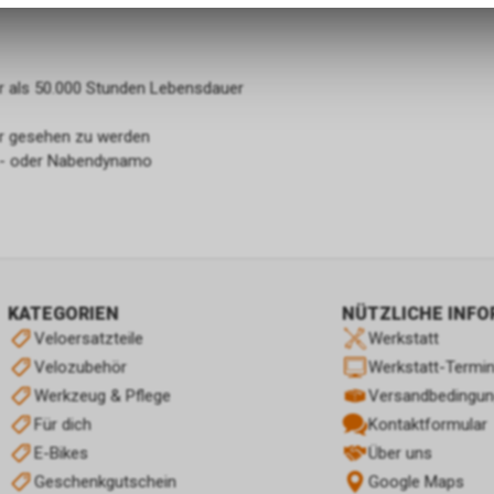
zulassen.
r als 50.000 Stunden Lebensdauer
hr gesehen zu werden
en- oder Nabendynamo
KATEGORIEN
NÜTZLICHE INF
Veloersatzteile
Werkstatt
Velozubehör
Werkstatt-Termi
Werkzeug & Pflege
Versandbedingu
Für dich
Kontaktformular
E-Bikes
Über uns
Geschenkgutschein
Google Maps