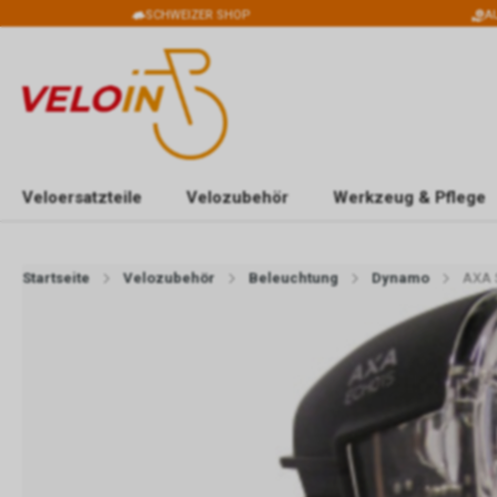
SCHWEIZER SHOP
A
Veloersatzteile
Velozubehör
Werkzeug & Pflege
Startseite
Velozubehör
Beleuchtung
Dynamo
AXA 