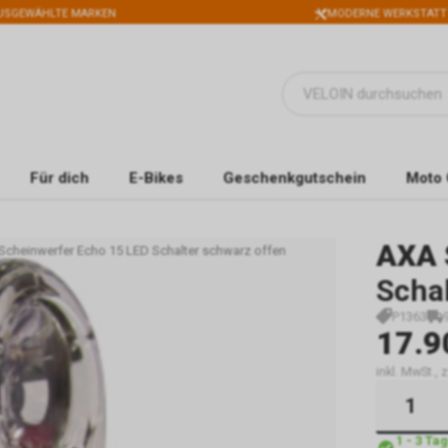
USGEWÄHLTE MARKEN
MODERNE WERKSTATT
Für dich
E-Bikes
Geschenkgutschein
Moto 
AXA
Scheinwerfer Echo 15 LED Schalter schwarz offen
Scha
P1363
17.9
inkl. MwSt.,
1 - 3 Ta