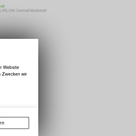
eit
 VELOIN Zweirad-Werkstatt
er Website
en Zwecken wir
gen auf
ots, wie die
en
ass die
nformationen