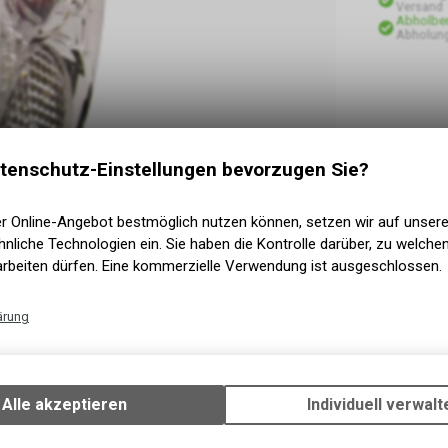
Versand
Abholber
Abholung
tenschutz-Einstellungen bevorzugen Sie?
er Online-Angebot bestmöglich nutzen können, setzen wir auf unser
nliche Technologien ein. Sie haben die Kontrolle darüber, zu welch
arbeiten dürfen. Eine kommerzielle Verwendung ist ausgeschlossen.
ärung
Technische Funktionen
Wir erfassen und speichern bestimmte Interaktionen und Einstellun
Ihrem Gerät, um die grundlegenden Funktionen unseres Online-Angeb
Alle akzeptieren
Individuell verwalt
Verwendung des Warenkorbs, zu ermöglichen. Bitte beachten Sie, d
gespeicherten Daten keinerlei Rückschlüsse auf Ihre persönlichen I