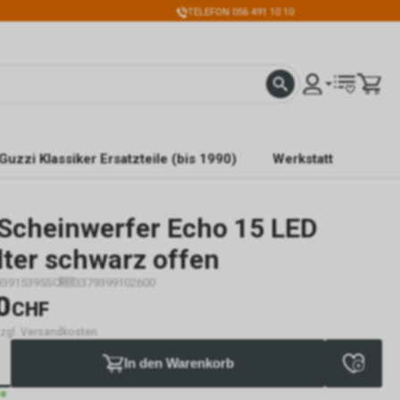
TELEFON 056 491 10 10
Guzzi Klassiker Ersatzteile (bis 1990)
Werkstatt
Scheinwerfer Echo 15 LED
lter schwarz offen
93915395SC
3379399102600
0
CHF
 zzgl. Versandkosten
In den Warenkorb
ge