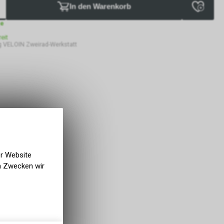
In den Warenkorb
ge
eit
 VELOIN Zweirad-Werkstatt
er Website
en Zwecken wir