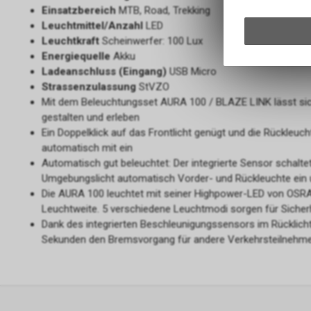
Einsatzbereich
MTB, Road, Trekking
Leuchtmittel/Anzahl
LED
Leuchtkraft
Scheinwerfer: 100 Lux
Energiequelle
Akku
Ladeanschluss (Eingang)
USB Micro
Strassenzulassung
StVZO
Mit dem Beleuchtungsset AURA 100 / BLAZE LINK lässt sich
gestalten und erleben
Ein Doppelklick auf das Frontlicht genügt und die Rückleucht
automatisch mit ein
Automatisch gut beleuchtet: Der integrierte Sensor schal
Umgebungslicht automatisch Vorder- und Rückleuchte ein 
Die AURA 100 leuchtet mit seiner Highpower-LED von OSRA
Leuchtweite. 5 verschiedene Leuchtmodi sorgen für Sicherhei
Dank des integrierten Beschleunigungssensors im Rücklicht s
Sekunden den Bremsvorgang für andere Verkehrsteilnehm