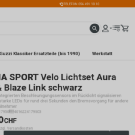
TELEFON 056 491 10 10
Guzzi Klassiker Ersatzteile (bis 1990)
Werkstatt
MA SPORT
Velo Lichtset Aura
 Blaze Link schwarz
ntegrierten Beschleunigungssensors im Rücklicht signalisieren
tstarke LEDs für rund drei Sekunden den Bremsvorgang für andere
ilnehmer
17950
4016224179503
0
CHF
 zzgl. Versandkosten