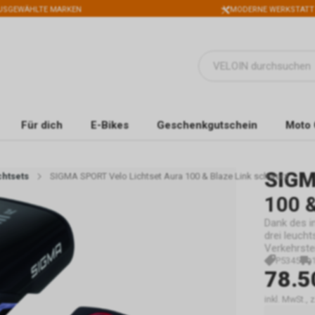
USGEWÄHLTE MARKEN
MODERNE WERKSTATT
Für dich
E-Bikes
Geschenkgutschein
Moto 
SIG
chtsets
SIGMA SPORT Velo Lichtset Aura 100 & Blaze Link schwarz
100 &
Dank des i
drei leuch
Verkehrste
P5345
78.5
inkl. MwSt.,