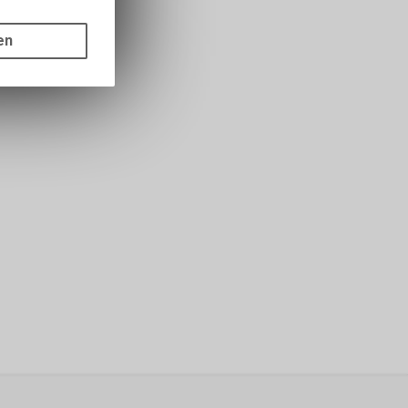
gen auf
ots, wie die
en
ass die
nformationen