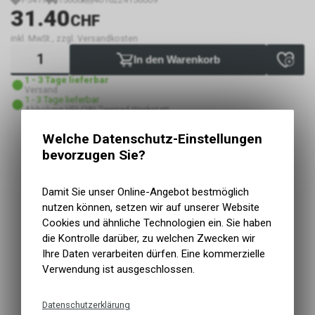
31.40
CHF
inkl. MwSt., zzgl. Versandkosten
In den Warenkorb
1 - 3 Tage lieferbar
Versand
1 - 3 Tage lieferbar
Abholung VELOIN Zweirad-Werkstatt
Welche Datenschutz-Einstellungen
bevorzugen Sie?
Kurzbezeichnung
Buster RL 150
Einsatzbereich
MTB, Road, Trekking
Leuchtmittel/Anzahl
LED
Damit Sie unser Online-Angebot bestmöglich
Leuchtkraft
150 Lumen
nutzen können, setzen wir auf unserer Website
Laufzeit Rücklicht (Sparmodus)
6 h
Cookies und ähnliche Technologien ein. Sie haben
Laufzeit Rücklicht (Blinkmodus)
20 h
die Kontrolle darüber, zu welchen Zwecken wir
Energiequelle
Akku
Ihre Daten verarbeiten dürfen. Eine kommerzielle
Ladeanschluss (Eingang)
USB Micro
Verwendung ist ausgeschlossen.
Halter
Silikonstrap
Gewicht
38 g
Datenschutzerklärung
Das leistungsstärkste, innovativste und bisher aus