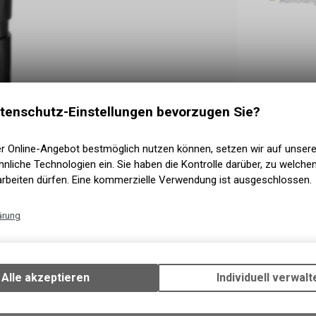
tenschutz-Einstellungen bevorzugen Sie?
er Online-Angebot bestmöglich nutzen können, setzen wir auf unser
nliche Technologien ein. Sie haben die Kontrolle darüber, zu welch
arbeiten dürfen. Eine kommerzielle Verwendung ist ausgeschlossen.
ärung
Technische Funktionen
Wir erfassen und speichern bestimmte Interaktionen und Einstellun
Ihrem Gerät, um die grundlegenden Funktionen unseres Online-Angeb
Alle akzeptieren
Individuell verwalt
Verwendung des Warenkorbs, zu ermöglichen. Bitte beachten Sie, d
gespeicherten Daten keinerlei Rückschlüsse auf Ihre persönlichen I