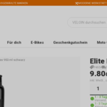
USGEWÄHLTE MARKEN
MODERNE WERKSTATT
Für dich
E-Bikes
Geschenkgutschein
Moto 
Elite
 Tex 950 ml schwarz
P4654
9.80
inkl. MwSt.,
1 - 3 Ta
Versand
1 - 3 Tag
Abholung