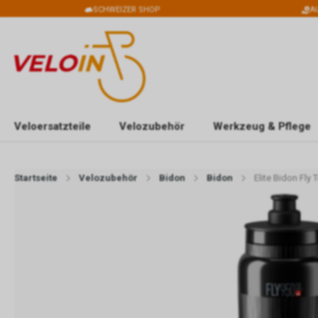
SCHWEIZER SHOP
A
Veloersatzteile
Velozubehör
Werkzeug & Pflege
Startseite
Velozubehör
Bidon
Bidon
Elite Bidon Fly