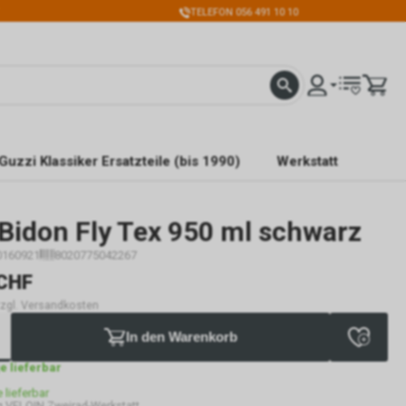
TELEFON 056 491 10 10
Guzzi Klassiker Ersatzteile (bis 1990)
Werkstatt
Bidon Fly Tex 950 ml schwarz
0160921
8020775042267
CHF
 zzgl. Versandkosten
In den Warenkorb
ge lieferbar
e lieferbar
 VELOIN Zweirad-Werkstatt