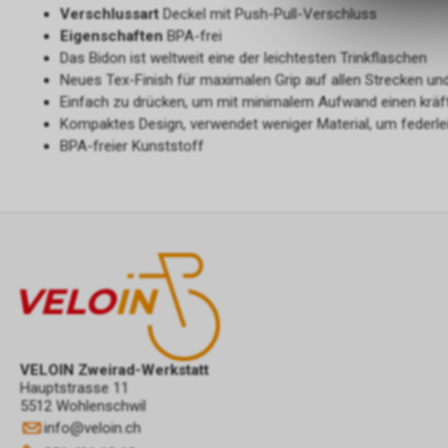
Verschlussart
Deckel mit Push-Pull-Verschluss
Eigenschaften
BPA-frei
Das Bidon ist weltweit eine der leichtesten Trinkflaschen
Neues Tex-Finish für maximalen Grip auf allen Strecken u
Einfach zu drücken, um mit minimalem Aufwand einen kräfti
Kompaktes Design, verwendet weniger Material, um federlei
BPA-freier Kunststoff
VELOIN Zweirad-Werkstatt
Hauptstrasse 11
5512 Wohlenschwil
info
@
veloin.ch