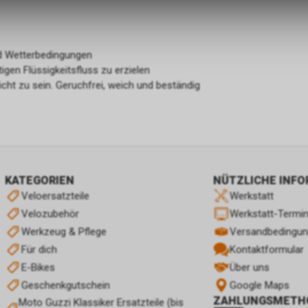
zulassen.
nd Wetterbedingungen
gen Flüssigkeitsfluss zu erzielen
cht zu sein. Geruchfrei, weich und beständig
KATEGORIEN
NÜTZLICHE INF
Veloersatzteile
Werkstatt
Velozubehör
Werkstatt-Termi
Werkzeug & Pflege
Versandbedingu
Für dich
Kontaktformular
E-Bikes
Über uns
Geschenkgutschein
Google Maps
ZAHLUNGSMETH
Moto Guzzi Klassiker Ersatzteile (bis