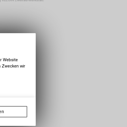
er Website
en Zwecken wir
gen auf
ots, wie die
en
ass die
nformationen