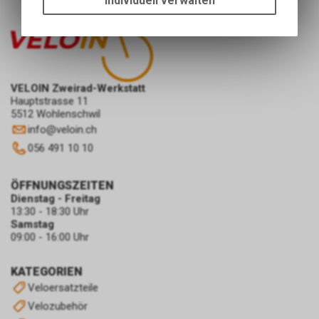
Individuell verwalten
Funktionen unseres Online-
Angebots, wie die Verwendung
des Warenkorbs, zu
ermöglichen. Bitte beachten Sie,
dass die gespeicherten Daten
keinerlei Rückschlüsse auf Ihre
VELOIN Zweirad-Werkstatt
Hauptstrasse 11
persönlichen Informationen
5512 Wohlenschwil
zulassen.
info
@
veloin.ch
056 491 10 10
ÖFFNUNGSZEITEN
Dienstag - Freitag
13:30 - 18:30 Uhr
Samstag
09:00 - 16:00 Uhr
KATEGORIEN
Veloersatzteile
Velozubehör