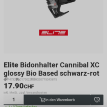
Elite
Bidonhalter Cannibal XC
glossy Bio Based schwarz-rot
P4732
0175022
8020775043875
17.90
CHF
inkl. MwSt., zzgl. Versandkosten
In den Warenkorb
1 - 3 Tage lieferbar