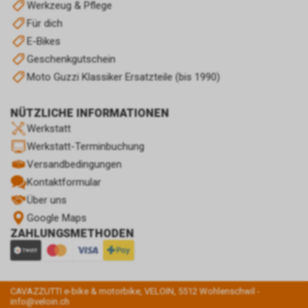
Werkzeug & Pflege
Für dich
E-Bikes
Geschenkgutschein
Moto Guzzi Klassiker Ersatzteile (bis 1990)
NÜTZLICHE INFORMATIONEN
Werkstatt
Werkstatt-Terminbuchung
Versandbedingungen
Kontaktformular
Über uns
Google Maps
ZAHLUNGSMETHODEN
CAVAZZUTTI e-bike & motorbike, VELOIN, 5512 Wohlenschwil -
info@veloin.ch