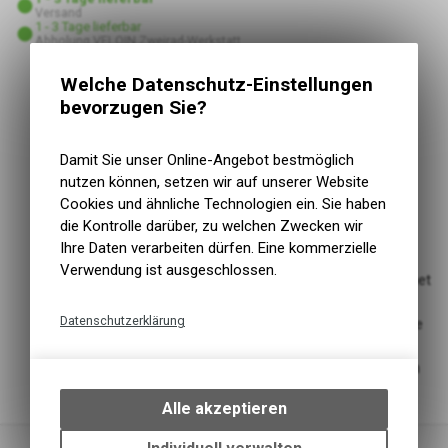
Versand
1 - 3 Tage lieferbar
Abholung VELOIN Zweirad-Werkstatt
Welche Datenschutz-Einstellungen
Kurzbezeichnung
Cannibal XC Bio
bevorzugen Sie?
Einsatzbereich
Road, MTB, Gravel
Material
Kunststoff
Damit Sie unser Online-Angebot bestmöglich
Hergestellt aus biobasiertem Kunststoff auf
nutzen können, setzen wir auf unserer Website
Rizinusölbasis
Cookies und ähnliche Technologien ein. Sie haben
Ein nachhaltigeres Produktionsmodell, um aus fossilen
die Kontrolle darüber, zu welchen Zwecken wir
Brennstoffen gewonnene Materialien durch aus
Ihre Daten verarbeiten dürfen. Eine kommerzielle
natürlichen Quellen gewonnene Rohstoffe zu ersetzen
Verwendung ist ausgeschlossen.
Für alle Rahmengrössen verwendbar. Besonders geeignet
für kleine Rahmen, wenn der Platz für die Flasche fehlt
Datenschutzerklärung
"Side"-Bidonhalter, speziell zum Einschieben der Flasche
von der Seite
Technische Funktionen
Sichert deine Flasche auch auf den ruppigsten Strecken
Wir erfassen und speichern
bestimmte Interaktionen und
Alle akzeptieren
Einstellungen auf Ihrem Gerät,
um die grundlegenden