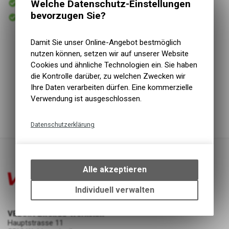
Welche Datenschutz-Einstellungen
Versand
Abholbereit
bevorzugen Sie?
Abholung VELOIN Zweirad-Werkstatt
Damit Sie unser Online-Angebot bestmöglich
Ergon Lenkergriffe GA3 Small Single Twist Shift black
nutzen können, setzen wir auf unserer Website
- Der neue All Mountain Griff mit bestem Komfort
Cookies und ähnliche Technologien ein. Sie haben
- Erfordert geringe Greifkräfte durch eine ergonomisch
die Kontrolle darüber, zu welchen Zwecken wir
optimierte Form
Ihre Daten verarbeiten dürfen. Eine kommerzielle
- Austauschbare Endplugs
Verwendung ist ausgeschlossen.
- Befestigung mit einer leichten Aluklemme
Datenschutzerklärung
Technische Funktionen
Wir erfassen und speichern
bestimmte Interaktionen und
Alle akzeptieren
Einstellungen auf Ihrem Gerät,
um die grundlegenden
Individuell verwalten
Funktionen unseres Online-
Angebots, wie die Verwendung
VELOIN Zweirad-Werkstatt
des Warenkorbs, zu
Hauptstrasse 11