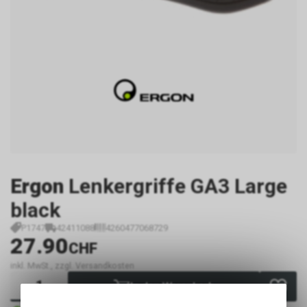
Ergon
Lenkergriffe GA3 Large
black
P1747
42411088
4260477068729
27.90
CHF
inkl. MwSt., zzgl. Versandkosten
In den Warenkorb
1 - 3 Tage