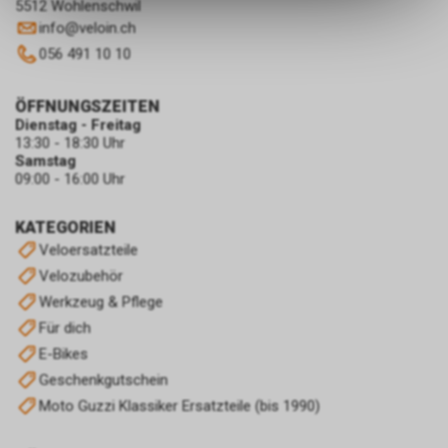
ermöglichen. Bitte beachten Sie,
5512 Wohlenschwil
dass die gespeicherten Daten
info
@
veloin.ch
keinerlei Rückschlüsse auf Ihre
056 491 10 10
persönlichen Informationen
zulassen.
ÖFFNUNGSZEITEN
Dienstag - Freitag
13:30 - 18:30 Uhr
Samstag
09:00 - 16:00 Uhr
KATEGORIEN
Veloersatzteile
Velozubehör
Werkzeug & Pflege
Für dich
E-Bikes
Geschenkgutschein
Moto Guzzi Klassiker Ersatzteile (bis 1990)