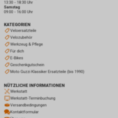
13:30 - 18:30 Uhr
Samstag
09:00 - 16:00 Uhr
KATEGORIEN
Veloersatzteile
Velozubehör
Werkzeug & Pflege
Für dich
E-Bikes
Geschenkgutschein
Moto Guzzi Klassiker Ersatzteile (bis 1990)
NÜTZLICHE INFORMATIONEN
Werkstatt
Werkstatt-Terminbuchung
Versandbedingungen
Kontaktformular