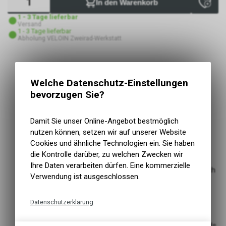
In den Warenkorb
1 - 3 Tage lieferbar
Versand
1 - 3 Tage lieferbar
Abholung VELOIN Zweirad-Werkstatt
Kategorie
Faltschloss
Kurzbezeichnung
Bordo SmartX 6000A
Welche Datenschutz-Einstellungen
Einsatzbereich
Sicherheit
bevorzugen Sie?
Sicherheitslevel
10
5 mm starke Stäbe, mit extra weicher 2-Komponenten-
Damit Sie unser Online-Angebot bestmöglich
Ummantelung zum Schutz vor Lackschäden
nutzen können, setzen wir auf unserer Website
SmartX Schliesssystem mit Bluetooth-Funktion -
Cookies und ähnliche Technologien ein. Sie haben
Hochwertiges, schlüsselloses Schliesssystem bietet
die Kontrolle darüber, zu welchen Zwecken wir
benutzerfreundlichste Bedienung
Ihre Daten verarbeiten dürfen. Eine kommerzielle
Alarmfunktion mit mind. 100 dB für 15 Sekunden, danach
Verwendung ist ausgeschlossen.
automatisch erneute Scharfschaltung
3D Position Detection – erkennt Erschütterungen und
Datenschutzerklärung
kleinste Bewegungen in allen drei Dimensionen und löst
den Alarm aus
Technische Funktionen
Standortspeicherung vom letzten Abstellen des Fahrrads