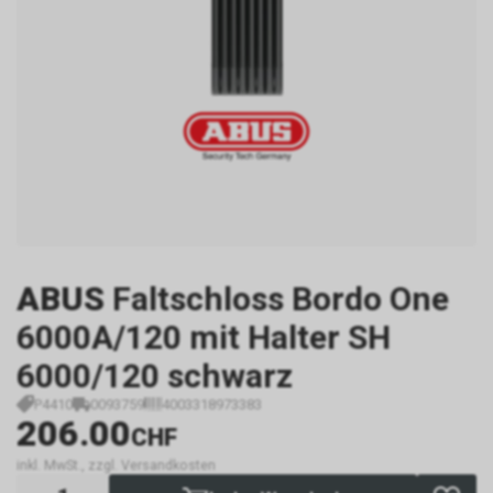
ABUS
Faltschloss Bordo One
6000A/120 mit Halter SH
6000/120 schwarz
P4410
0093759
4003318973383
206.00
CHF
inkl. MwSt., zzgl. Versandkosten