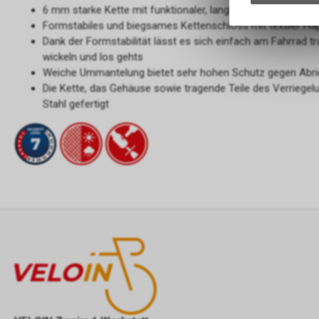
6 mm starke Kette mit funktionaler, langlebiger und hochfl
Formstabiles und biegsames Kettenschloss mit textiler Hap
Dank der Formstabilität lässt es sich einfach am Fahrrad 
wickeln und los gehts
Weiche Ummantelung bietet sehr hohen Schutz gegen Abri
Die Kette, das Gehäuse sowie tragende Teile des Verriege
Stahl gefertigt