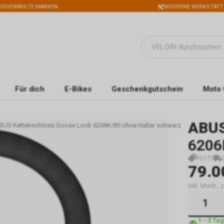
USGEWÄHLTE MARKEN
MODERNE WERKSTATT
Für dich
E-Bikes
Geschenkgutschein
Moto 
ABU
BUS Kettenschloss Goose Lock 6206K/85 ohne Halter schwarz
6206
P3171
79.0
inkl. MwSt.,
1 - 3 Ta