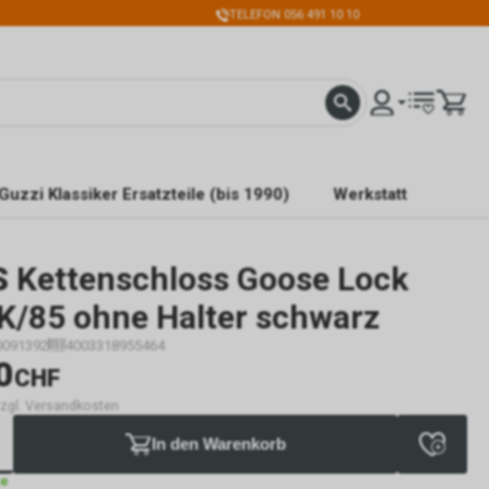
TELEFON 056 491 10 10
Guzzi Klassiker Ersatzteile (bis 1990)
Werkstatt
S
Kettenschloss Goose Lock
K/85 ohne Halter schwarz
0091392
4003318955464
0
CHF
 zzgl. Versandkosten
In den Warenkorb
ge