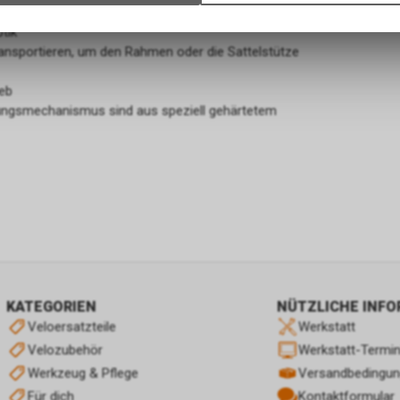
exibler Textilfaserummantelung
gespeicherten Daten keinerlei Rückschlüsse auf Ihre persönlichen I
tik
zulassen.
transportieren, um den Rahmen oder die Sattelstütze
eb
lungsmechanismus sind aus speziell gehärtetem
KATEGORIEN
NÜTZLICHE INF
Veloersatzteile
Werkstatt
Velozubehör
Werkstatt-Termi
Werkzeug & Pflege
Versandbedingu
Für dich
Kontaktformular