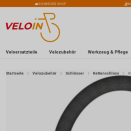
SCHWEIZER SHOP
A
Veloersatzteile
Velozubehör
Werkzeug & Pflege
Startseite
Velozubehör
Schlösser
Kettenschloss
A