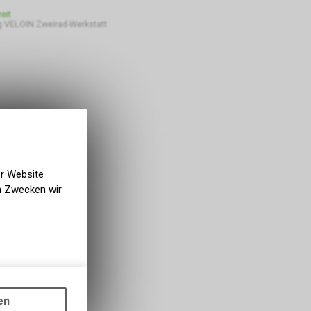
eit
 VELOIN Zweirad-Werkstatt
er Website
en Zwecken wir
gen auf
ots, wie die
en
ass die