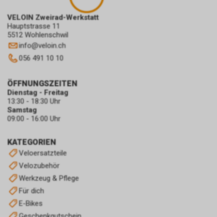
VELOIN Zweirad-Werkstatt
Hauptstrasse 11
5512 Wohlenschwil
info
@
veloin.ch
056 491 10 10
ÖFFNUNGSZEITEN
Dienstag - Freitag
13:30 - 18:30 Uhr
Samstag
09:00 - 16:00 Uhr
KATEGORIEN
Veloersatzteile
Velozubehör
Werkzeug & Pflege
Für dich
E-Bikes
Geschenkgutschein