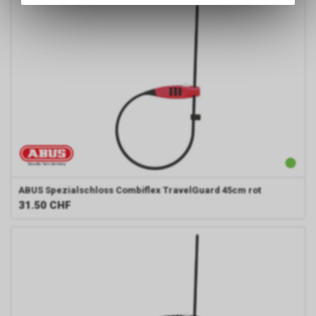
des Warenkorbs, zu
ermöglichen. Bitte beachten Sie,
dass die gespeicherten Daten
keinerlei Rückschlüsse auf Ihre
persönlichen Informationen
zulassen.
ABUS
Spezialschloss Combiflex TravelGuard 45cm rot
31.50
CHF