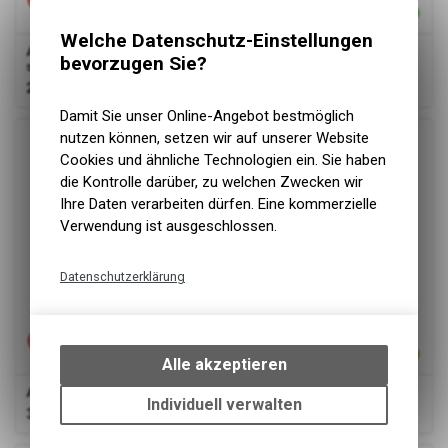
Welche Datenschutz-Einstellungen
ABUS
Spezialschloss Combiflex Break 85 Code ohne Halter
bevorzugen Sie?
schwarz
26.90
CHF
Damit Sie unser Online-Angebot bestmöglich
nutzen können, setzen wir auf unserer Website
Cookies und ähnliche Technologien ein. Sie haben
die Kontrolle darüber, zu welchen Zwecken wir
Ihre Daten verarbeiten dürfen. Eine kommerzielle
Verwendung ist ausgeschlossen.
Datenschutzerklärung
Technische Funktionen
Wir erfassen und speichern
bestimmte Interaktionen und
Alle akzeptieren
Einstellungen auf Ihrem Gerät,
ABUS
Spezialschloss Combiflex TravelGuard 45cm gelb
um die grundlegenden
Individuell verwalten
31.50
CHF
Funktionen unseres Online-
Angebots, wie die Verwendung