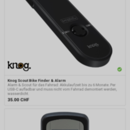
Knog
Scout Bike Finder & Alarm
Alarm & Scout für das Fahrrad: Akkulaufzeit bis zu 6 Monate. Per
USB-C aufladbar und muss nicht vom Fahrrad demontiert werden,
wasserdicht.
35.00
CHF