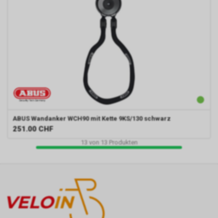
ABUS
Wandanker WCH90 mit Kette 9KS/130 schwarz
251.00
CHF
13
von
13
Produkten