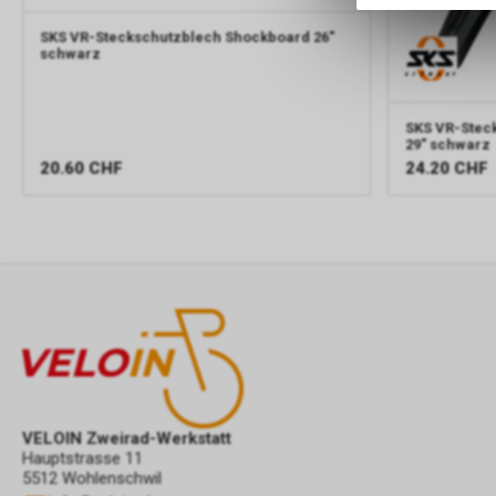
SKS
VR-Steckschutzblech Shockboard 26"
schwarz
SKS
VR-Stec
29" schwarz
20.60
CHF
24.20
CHF
VELOIN Zweirad-Werkstatt
Hauptstrasse 11
5512 Wohlenschwil