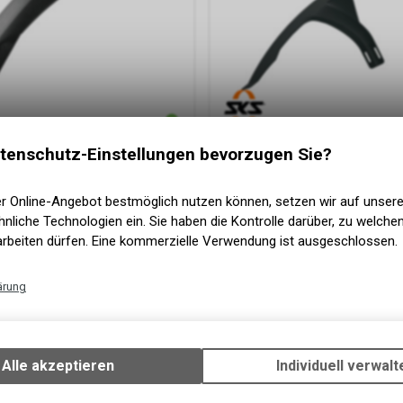
tenschutz-Einstellungen bevorzugen Sie?
kschutzblech Dashboard 26"
SKS
VR-Steckschutzblech Mudr
27.5-29" Länge 490 mm schwarz
33.20
CHF
er Online-Angebot bestmöglich nutzen können, setzen wir auf unser
nliche Technologien ein. Sie haben die Kontrolle darüber, zu welch
arbeiten dürfen. Eine kommerzielle Verwendung ist ausgeschlossen.
ärung
Technische Funktionen
Wir erfassen und speichern bestimmte Interaktionen und Einstellun
Ihrem Gerät, um die grundlegenden Funktionen unseres Online-Angeb
Alle akzeptieren
Individuell verwalt
Verwendung des Warenkorbs, zu ermöglichen. Bitte beachten Sie, d
gespeicherten Daten keinerlei Rückschlüsse auf Ihre persönlichen I