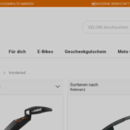
USGEWÄHLTE MARKEN
MODERNE WERKSTATT
Für dich
E-Bikes
Geschenkgutschein
Moto 
Vorderrad
Sortieren nach
t
Relevanz