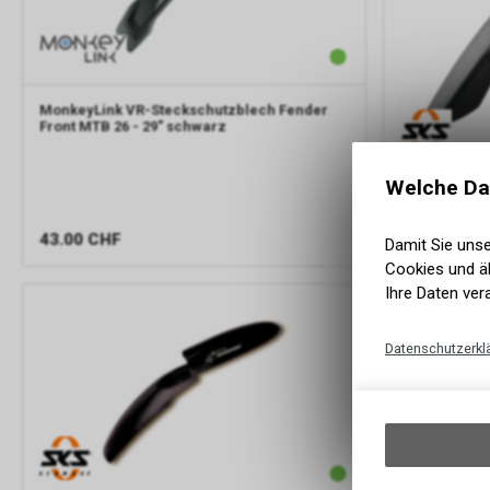
MonkeyLink
VR-Steckschutzblech Fender
Front MTB 26 - 29" schwarz
Welche Da
SKS
VR-Stec
schwarz
43.00
CHF
20.60
CHF
Damit Sie uns
Cookies und äh
Ihre Daten ver
Datenschutzerkl