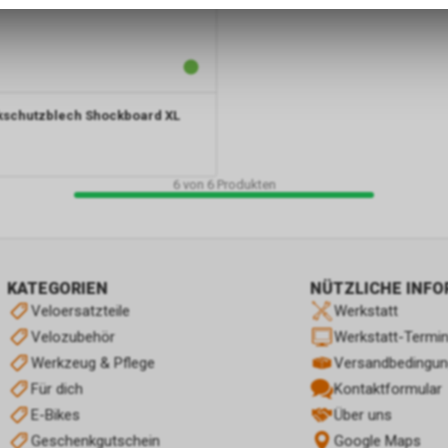
zulassen.
kschutzblech Shockboard XL
6
von
6
Produkten
KATEGORIEN
NÜTZLICHE INF
Veloersatzteile
Werkstatt
Velozubehör
Werkstatt-Termi
Werkzeug & Pflege
Versandbedingu
Für dich
Kontaktformular
E-Bikes
Über uns
Geschenkgutschein
Google Maps