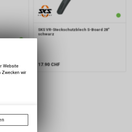
SKS
VR-Steckschutzblech S-Board 28"
schwarz
ocker front
17.90
CHF
er Website
en Zwecken wir
gen auf
ots, wie die
en
ass die
nformationen