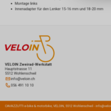
Montage links
Innenadapter für den Lenker 15-16 mm und 18-20 mm
VELOIN Zweirad-Werkstatt
Hauptstrasse 11
5512 Wohlenschwil
info
@
veloin.ch
056 491 10 10
CAVAZZUTTI e-bike & motorbike, VELOIN, 5512 Wohlenschwil - info@veloi