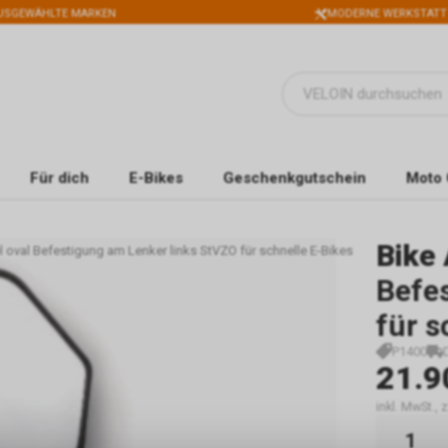
USGEWÄHLTE MARKEN
MODERNE WERKSTATT
Für dich
E-Bikes
Geschenkgutschein
Moto 
Bike 
l oval Befestigung am Lenker links StVZO für schnelle E-Bikes
Befe
für s
P1400
21.9
inkl. MwSt.,