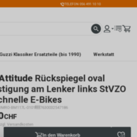
TELEFON 056 491 10 10
Guzzi Klassiker Ersatzteile (bis 1990)
Werkstatt
Attitude
Rückspiegel oval
stigung am Lenker links StVZO
chnelle E-Bikes
DMRO-BM117L-0101
7630032547186
0
CHF
 zzgl. Versandkosten
In den Warenkorb