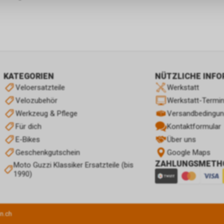
KATEGORIEN
NÜTZLICHE INF
Veloersatzteile
Werkstatt
Velozubehör
Werkstatt-Termi
Werkzeug & Pflege
Versandbedingu
Für dich
Kontaktformular
E-Bikes
Über uns
Geschenkgutschein
Google Maps
ZAHLUNGSMETH
Moto Guzzi Klassiker Ersatzteile (bis
1990)
n.ch