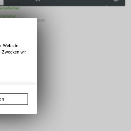
ge lieferbar
e lieferbar
 VELOIN Zweirad-Werkstatt
er Website
en Zwecken wir
gen auf
ots, wie die
en
ass die
nformationen