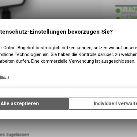
1 - 3 Ta
Versand
1 - 3 Tag
Abholung
tenschutz-Einstellungen bevorzugen Sie?
er Online-Angebot bestmöglich nutzen können, setzen wir auf unser
nliche Technologien ein. Sie haben die Kontrolle darüber, zu welch
arbeiten dürfen. Eine kommerzielle Verwendung ist ausgeschlossen.
ärung
Technische Funktionen
Wir erfassen und speichern bestimmte Interaktionen und Einstellun
Ihrem Gerät, um die grundlegenden Funktionen unseres Online-Angeb
Alle akzeptieren
Individuell verwalt
Verwendung des Warenkorbs, zu ermöglichen. Bitte beachten Sie, d
gespeicherten Daten keinerlei Rückschlüsse auf Ihre persönlichen I
zulassen.
ikes zugelassen