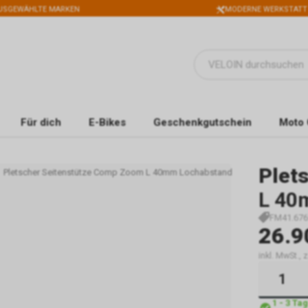
USGEWÄHLTE MARKEN
MODERNE WERKSTATT
Für dich
E-Bikes
Geschenkgutschein
Moto 
Plet
Pletscher Seitenstütze Comp Zoom L 40mm Lochabstand
L 40
FM41.676
26.9
inkl. MwSt.,
1 - 3 Ta