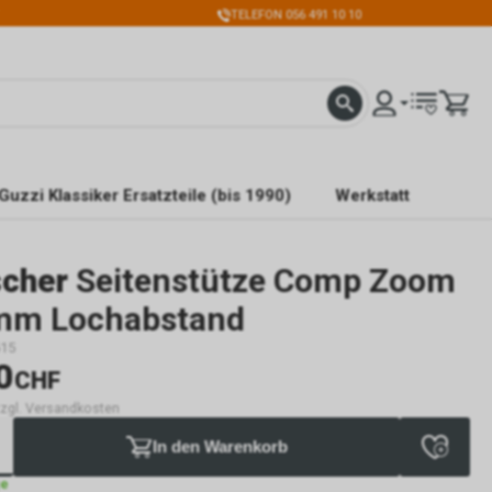
TELEFON 056 491 10 10
Guzzi Klassiker Ersatzteile (bis 1990)
Werkstatt
scher
Seitenstütze Comp Zoom
mm Lochabstand
15
0
CHF
 zzgl. Versandkosten
In den Warenkorb
ge