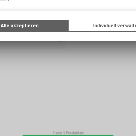
Technische Funktionen
Wir erfassen und speichern bestimmte Interaktionen und Einstellun
Ihrem Gerät, um die grundlegenden Funktionen unseres Online-Angeb
Alle akzeptieren
Individuell verwalt
Verwendung des Warenkorbs, zu ermöglichen. Bitte beachten Sie, d
gespeicherten Daten keinerlei Rückschlüsse auf Ihre persönlichen I
ch
zulassen.
1
von
1
Produkten