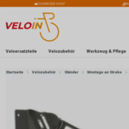
SCHWEIZER SHOP
A
Veloersatzteile
Velozubehör
Werkzeug & Pflege
Startseite
Velozubehör
Ständer
Montage an Strebe