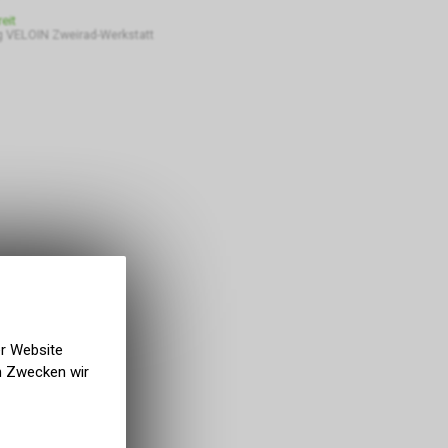
eit
 VELOIN Zweirad-Werkstatt
er Website
en Zwecken wir