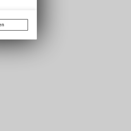
gen auf
ots, wie die
en
ass die
nformationen