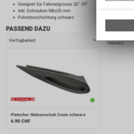
Geeignet für Fahrradgrösse 26"-29"
Inkl. Schrauben M6x20 mm
Pulverbeschichtung schwarz
PASSEND DAZU
Sortieren na
Verfügbarkeit
Relevanz
Pletscher
Stützenschuh Zoom schwarz
6.90
CHF