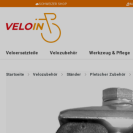
SCHWEIZER SHOP
A
Veloersatzteile
Velozubehör
Werkzeug & Pflege
Startseite
Velozubehör
Ständer
Pletscher Zubehör