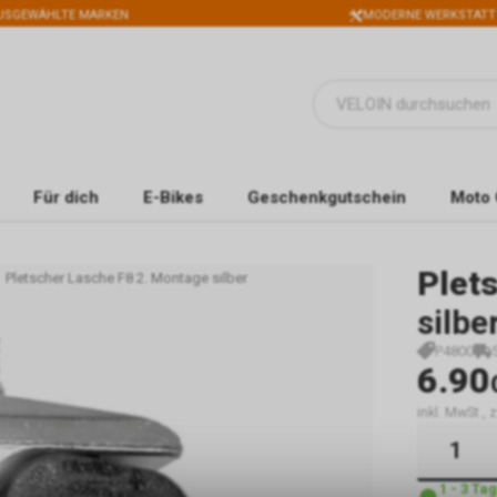
USGEWÄHLTE MARKEN
MODERNE WERKSTATT
Für dich
E-Bikes
Geschenkgutschein
Moto 
Plet
Pletscher Lasche F8 2. Montage silber
silbe
P4800
6.90
inkl. MwSt.,
1 - 3 Ta