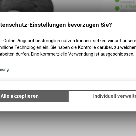
Versand
1 - 3 Tag
Abholung
tenschutz-Einstellungen bevorzugen Sie?
er Online-Angebot bestmöglich nutzen können, setzen wir auf unser
nliche Technologien ein. Sie haben die Kontrolle darüber, zu welch
arbeiten dürfen. Eine kommerzielle Verwendung ist ausgeschlossen.
ärung
Technische Funktionen
Wir erfassen und speichern bestimmte Interaktionen und Einstellun
Ihrem Gerät, um die grundlegenden Funktionen unseres Online-Angeb
Alle akzeptieren
Individuell verwalt
Verwendung des Warenkorbs, zu ermöglichen. Bitte beachten Sie, d
gespeicherten Daten keinerlei Rückschlüsse auf Ihre persönlichen I
zulassen.