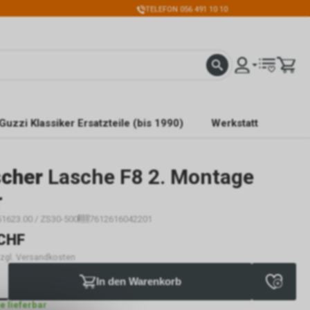
TELEFON 056 491 10 10
Guzzi Klassiker Ersatzteile (bis 1990)
Werkstatt
scher
Lasche F8 2. Montage
r
51623.00 / ZS30-500
7612616042201
CHF
 zzgl. Versandkosten
In den Warenkorb
ge lieferbar