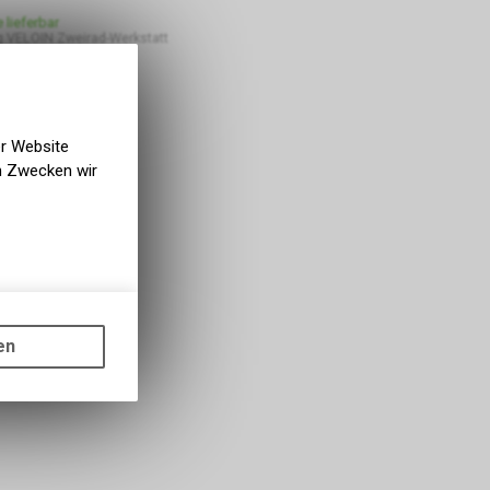
e lieferbar
 VELOIN Zweirad-Werkstatt
er Website
en Zwecken wir
gen auf
ots, wie die
en
ass die
nformationen