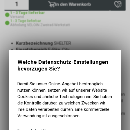
In den Warenkorb
1 - 3 Tage lieferbar
Versand
1 - 3 Tage lieferbar
Abholung VELOIN Zweirad-Werkstatt
Kurzbezeichnung
SHELTER
Einsatzbereich
E-Bike, City
Grösse/Abm.
32 x 44 x 15 cm
Welche Datenschutz-Einstellungen
Material
Green Sphere Polyester
bevorzugen Sie?
Montageart
Click'nGo
Hergestellt aus 100% wasserdichtem, recyceltem
Polyester und leicht
Damit Sie unser Online-Angebot bestmöglich
Die Schultergurte können leicht in der Tasche versteckt
nutzen können, setzen wir auf unserer Website
werden. Und wenn Sie die Tasche auf dem Rücken tragen
Cookies und ähnliche Technologien ein. Sie haben
möchten, können Sie die Befestigungshaken einfach mit
die Kontrolle darüber, zu welchen Zwecken wir
einer Reissverschlusslasche verbergen
Ihre Daten verarbeiten dürfen. Eine kommerzielle
Ausgestattet mit einem geräumigen Stauraum und einem
Verwendung ist ausgeschlossen.
verstärkten 14-Zoll-Laptopfach
Die Tasche lässt sich mit dem hochwertigen AGU