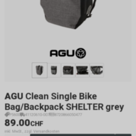
AGU
Clean Single Bike
Bag/Backpack SHELTER grey
P5600
41120610-007
8720866050477
89.00
CHF
inkl. MwSt., zzgl. Versandkosten