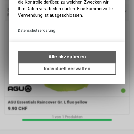
die Kontrolle darüber, zu welchen Zwecken wir
Ihre Daten verarbeiten dürfen. Eine kommerzielle
Sortieren nach
Relevanz
Verwendung ist ausgeschlossen.
Datenschutzerklärung
Technische Funktionen
Wir erfassen und speichern
bestimmte Interaktionen und
Alle akzeptieren
Einstellungen auf Ihrem Gerät,
um die grundlegenden
Individuell verwalten
Funktionen unseres Online-
Angebots, wie die Verwendung
des Warenkorbs, zu
ermöglichen. Bitte beachten Sie,
dass die gespeicherten Daten
AGU
Essentials Raincover Gr. L fluo yellow
keinerlei Rückschlüsse auf Ihre
9.90
CHF
persönlichen Informationen
1
von
1
Produkten
zulassen.