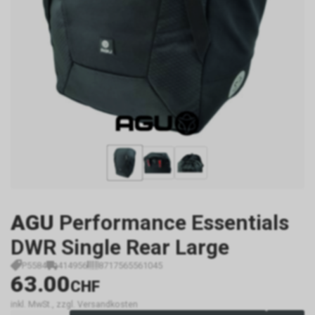
AGU
Performance Essentials
DWR Single Rear Large
P5584
414956
8717565561045
63.00
CHF
inkl. MwSt., zzgl. Versandkosten