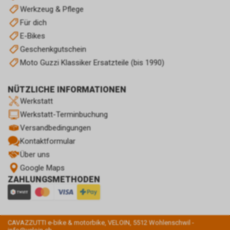
Werkzeug & Pflege
Für dich
E-Bikes
Geschenkgutschein
Moto Guzzi Klassiker Ersatzteile (bis 1990)
NÜTZLICHE INFORMATIONEN
Werkstatt
Werkstatt-Terminbuchung
Versandbedingungen
Kontaktformular
Über uns
Google Maps
ZAHLUNGSMETHODEN
CAVAZZUTTI e-bike & motorbike, VELOIN, 5512 Wohlenschwil -