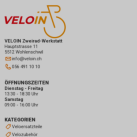
VELOIN Zweirad-Werkstatt
Hauptstrasse 11
5512 Wohlenschwil
info
@
veloin.ch
056 491 10 10
ÖFFNUNGSZEITEN
Dienstag - Freitag
13:30 - 18:30 Uhr
Samstag
09:00 - 16:00 Uhr
KATEGORIEN
Veloersatzteile
Velozubehör