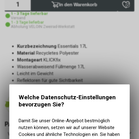
In den Warenkorb
1 - 3 Tage lieferbar
Versand
1 - 3 Tage lieferbar
Abholung VELOIN Zweirad-Werkstatt
Kurzbezeichnung
Essentials 17L
Material
Recycletes Polyester
Montageart
KLICKfix
Wasserabweisend Füllmenge 17L
Leicht im Gewicht
Reflektoren für gute Sichtbarkeit
Green Sphere-Material, Recycelter Polyester
Welche Datenschutz-Einstellungen
bevorzugen Sie?
Hergestellt aus recyceltem Material
Damit Sie unser Online-Angebot bestmöglich
PASSEND DAZU
nutzen können, setzen wir auf unserer Website
Verfügbarkeit
Cookies und ähnliche Technologien ein. Sie haben