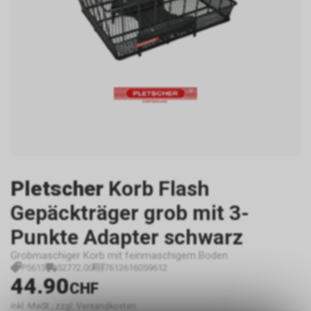
Pletscher
Korb Flash
Gepäckträger grob mit 3-
Punkte Adapter schwarz
Grobmaschiger Korb mit feinmaschigem Boden
P5613
52772.00
7612616059612
44.90
CHF
inkl. MwSt., zzgl. Versandkosten