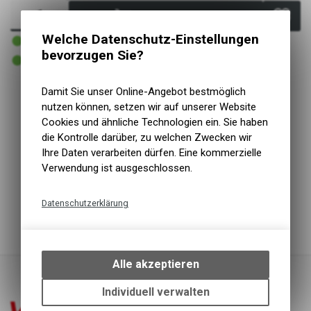
In den Warenkorb
1 - 3 Tage lieferbar
Welche Datenschutz-Einstellungen
Versand
bevorzugen Sie?
1 - 3 Tage lieferbar
Abholung VELOIN Zweirad-Werkstatt
Damit Sie unser Online-Angebot bestmöglich
nutzen können, setzen wir auf unserer Website
Kurzbezeichnung
Flash
Cookies und ähnliche Technologien ein. Sie haben
Einsatzbereich
Transport, City
die Kontrolle darüber, zu welchen Zwecken wir
Grösse/Abm.
23x30x22 cm
Ihre Daten verarbeiten dürfen. Eine kommerzielle
Montageart
auf Gepäckträger
Verwendung ist ausgeschlossen.
Maschenweite
grob
Max. Belastung
8 kg
Mit 3-Punketadapter
Datenschutzerklärung
Grobmaschiger Korb mit feinmaschigem Boden
Technische Funktionen
Wir erfassen und speichern
bestimmte Interaktionen und
Alle akzeptieren
Einstellungen auf Ihrem Gerät,
um die grundlegenden
Individuell verwalten
Funktionen unseres Online-