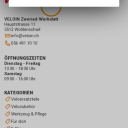
Angebots, wie die Verwendung
des Warenkorbs, zu
ermöglichen. Bitte beachten Sie,
VELOIN Zweirad-Werkstatt
dass die gespeicherten Daten
Hauptstrasse 11
keinerlei Rückschlüsse auf Ihre
5512 Wohlenschwil
persönlichen Informationen
info
@
veloin.ch
zulassen.
056 491 10 10
ÖFFNUNGSZEITEN
Dienstag - Freitag
13:30 - 18:30 Uhr
Samstag
09:00 - 16:00 Uhr
KATEGORIEN
Veloersatzteile
Velozubehör
Werkzeug & Pflege
Für dich