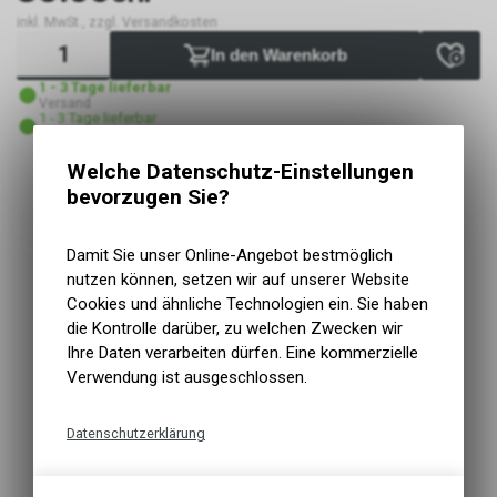
inkl. MwSt., zzgl. Versandkosten
In den Warenkorb
1 - 3 Tage lieferbar
Versand
1 - 3 Tage lieferbar
Abholung VELOIN Zweirad-Werkstatt
Welche Datenschutz-Einstellungen
bevorzugen Sie?
Kurzbezeichnung
Top Tube Frame Bag
Einsatzbereich
Gravel, Trekking, Road
Grösse/Abm.
6 x 12 x 23 cm
Damit Sie unser Online-Angebot bestmöglich
Montageart
Klettband
nutzen können, setzen wir auf unserer Website
Wasserabweisendes Recycling Polyester
Cookies und ähnliche Technologien ein. Sie haben
Die Oberrohrtasche ist die perfekte Aufbewahrung für
die Kontrolle darüber, zu welchen Zwecken wir
Gegenstände, die man während der fahrt griffbereit
Ihre Daten verarbeiten dürfen. Eine kommerzielle
haben möchte
Verwendung ist ausgeschlossen.
Hohe Sichtbarkeit durch 3M Reflektion
Der Reissverschluss lässt sich leicht mit einer Hand
Datenschutzerklärung
öffnen
Technische Funktionen
Seitliche Netztaschen innen