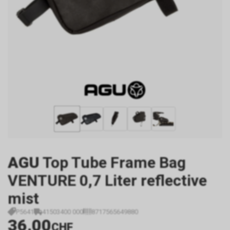
AGU
Top Tube Frame Bag
VENTURE 0,7 Liter reflective
mist
P5641
41503400 000
8717565649880
36.00
CHF