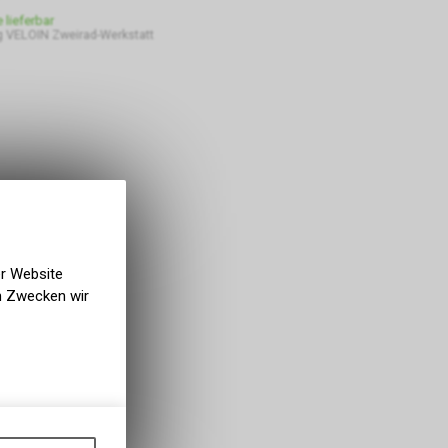
e lieferbar
 VELOIN Zweirad-Werkstatt
er Website
en Zwecken wir
gen auf