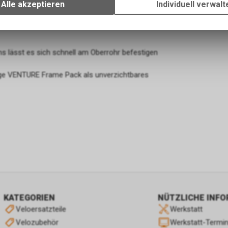
Ihrem Gerät, um die grundlegenden Funktionen unseres Online-Angeb
Alle akzeptieren
Individuell verwalt
Verwendung des Warenkorbs, zu ermöglichen. Bitte beachten Sie, d
gespeicherten Daten keinerlei Rückschlüsse auf Ihre persönlichen I
zulassen.
 lässt es sich schnell am Oberrohr befestigen
mige VENTURE Frame Pack als unverzichtbares
KATEGORIEN
NÜTZLICHE INF
Veloersatzteile
Werkstatt
Velozubehör
Werkstatt-Termi