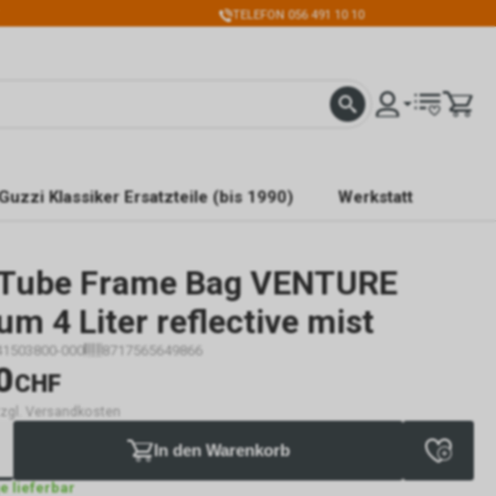
TELEFON 056 491 10 10
Guzzi Klassiker Ersatzteile (bis 1990)
Werkstatt
Tube Frame Bag VENTURE
m 4 Liter reflective mist
41503800-000
8717565649866
0
CHF
 zzgl. Versandkosten
In den Warenkorb
ge lieferbar