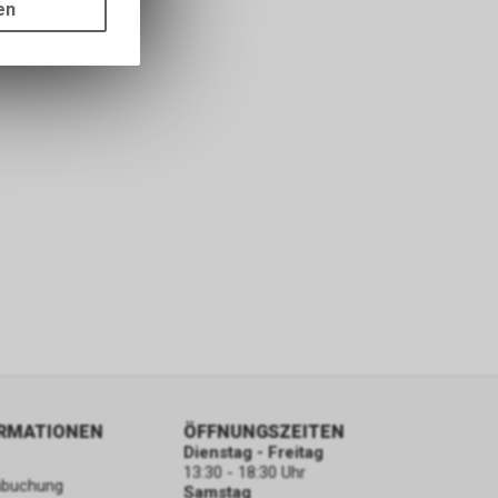
ots, wie die
en
ass die
nformationen
ORMATIONEN
ÖFFNUNGSZEITEN
Dienstag - Freitag
13:30 - 18:30 Uhr
nbuchung
Samstag