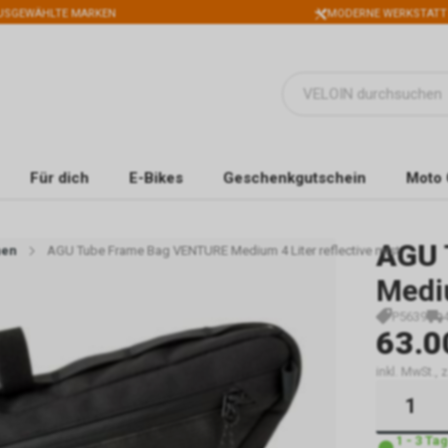
USGEWÄHLTE MARKEN
MODERNE WERKSTATT
Für dich
E-Bikes
Geschenkgutschein
Moto 
AGU
hen
AGU Tube Frame Bag VENTURE Medium 4 Liter reflective mist
Mediu
P5639
63.0
inkl. MwSt.,
1 - 3 Ta