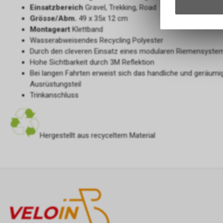
Einsatzbereich
Gravel, Trekking, Road
Grösse/Abm.
49 x 35x 12 cm
Montageart
Klettband
Wasserabweisendes Recycling Polyester
Durch den cleveren Einsatz eines modularen Riemensystems
Hohe Sichtbarkeit durch 3M Reflektion
Bei langen Fahrten erweist sich das handliche und geräu
Ausrüstungsteil
Trinkanschluss
Hergestellt aus recyceltem Material