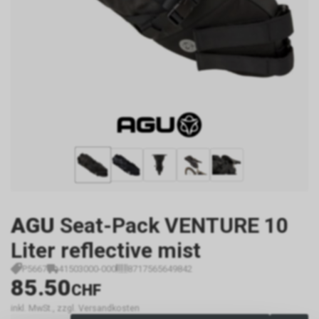
AGU
Seat-Pack VENTURE 10
Liter reflective mist
P5667
41503000-000
8717565649842
85.50
CHF
inkl. MwSt., zzgl. Versandkosten