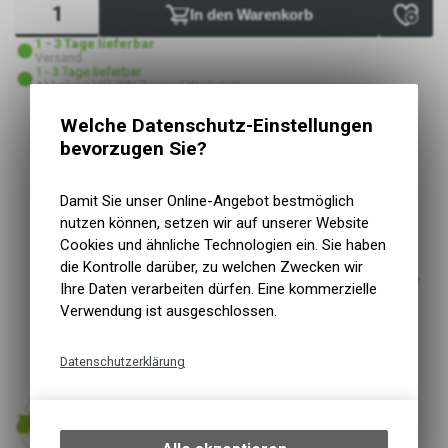
In den Warenkorb
1 - 3 Tage lieferbar
Versand
1 - 3 Tage lieferbar
Abholung VELOIN Zweirad-Werkstatt
Welche Datenschutz-Einstellungen
bevorzugen Sie?
Kurzbezeichnung
Seat Pack VENTURE
Einsatzbereich
Gravel, Trekking, Road
Grösse/Abm.
10 x 15 x 50 cm
Damit Sie unser Online-Angebot bestmöglich
Montageart
Klettband
nutzen können, setzen wir auf unserer Website
Wasserabweisendes Recycling Polyester
Cookies und ähnliche Technologien ein. Sie haben
Das wasserdichte Dryliner Tech-Innenfutter und die
die Kontrolle darüber, zu welchen Zwecken wir
Rolltop-Konstruktion halten die Ausrüstung selbst unter
Ihre Daten verarbeiten dürfen. Eine kommerzielle
den widrigsten Bedingungen sauber und trocken
Verwendung ist ausgeschlossen.
Hohe Sichtbarkeit durch 3M Reflektion
Einfach unter dem Sattel zu befestigen
Datenschutzerklärung
Kompressionsriemen
Technische Funktionen
Wir erfassen und speichern
bestimmte Interaktionen und