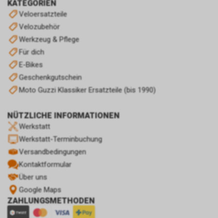
KATEGORIEN
Veloersatzteile
Velozubehör
Werkzeug & Pflege
Für dich
E-Bikes
Geschenkgutschein
Moto Guzzi Klassiker Ersatzteile (bis 1990)
NÜTZLICHE INFORMATIONEN
Werkstatt
Werkstatt-Terminbuchung
Versandbedingungen
Kontaktformular
Über uns
Google Maps
ZAHLUNGSMETHODEN