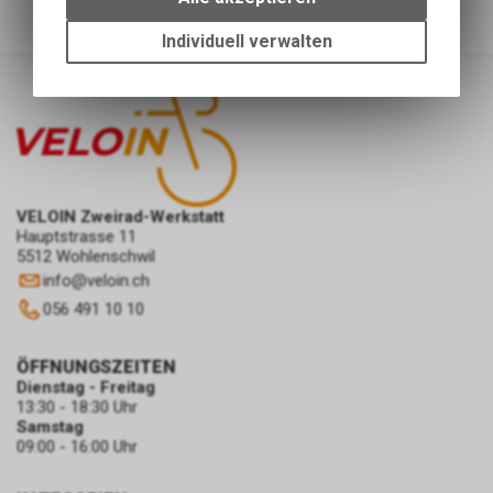
Einstellungen auf Ihrem Gerät,
um die grundlegenden
Individuell verwalten
Funktionen unseres Online-
Angebots, wie die Verwendung
des Warenkorbs, zu
ermöglichen. Bitte beachten Sie,
dass die gespeicherten Daten
keinerlei Rückschlüsse auf Ihre
persönlichen Informationen
VELOIN Zweirad-Werkstatt
zulassen.
Hauptstrasse 11
5512 Wohlenschwil
info
@
veloin.ch
056 491 10 10
ÖFFNUNGSZEITEN
Dienstag - Freitag
13:30 - 18:30 Uhr
Samstag
09:00 - 16:00 Uhr