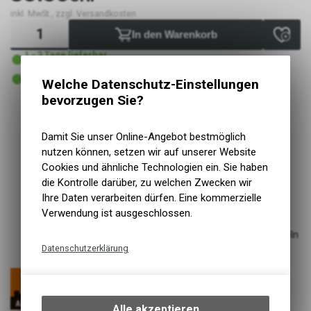
inkl. MwSt., zzgl. Versandkosten
In den Warenkorb
1 - 3 Tage lieferbar
Versand
1 - 3 Tage lieferbar
Welche Datenschutz-Einstellungen
Abholung VELOIN Zweirad-Werkstatt
bevorzugen Sie?
Kurzbezeichnung
Explorer Exp. Saddlebag
Damit Sie unser Online-Angebot bestmöglich
Einsatzbereich
Transport, Trekking, MTB, Gravel
nutzen können, setzen wir auf unserer Website
Grösse/Abm.
575x165x345 mm
Cookies und ähnliche Technologien ein. Sie haben
Montageart
Klettband
die Kontrolle darüber, zu welchen Zwecken wir
Wasserdichtes Material
Ihre Daten verarbeiten dürfen. Eine kommerzielle
Werkzeuglose Montage
Verwendung ist ausgeschlossen.
Zusätzliches Packnetz für schnellen Zugriff zur Jacke
Reflektierende Elemente sorgen für Sicherheit im Dunkeln
Datenschutzerklärung
Inkl. ansteckbarem Spritzschutz
Technische Funktionen
Wir erfassen und speichern
bestimmte Interaktionen und
Alle akzeptieren