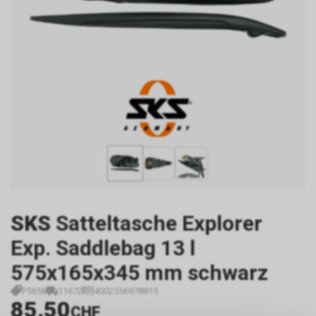
SKS
Satteltasche Explorer
Exp. Saddlebag 13 l
575x165x345 mm schwarz
P5658
11672
4002556978815
85.50
CHF