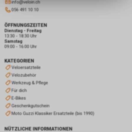
info
@
veloin.ch
dass die gespeicherten Daten
056 491 10 10
keinerlei Rückschlüsse auf Ihre
persönlichen Informationen
zulassen.
ÖFFNUNGSZEITEN
Dienstag - Freitag
13:30 - 18:30 Uhr
Samstag
09:00 - 16:00 Uhr
KATEGORIEN
Veloersatzteile
Velozubehör
Werkzeug & Pflege
Für dich
E-Bikes
Geschenkgutschein
Moto Guzzi Klassiker Ersatzteile (bis 1990)
NÜTZLICHE INFORMATIONEN