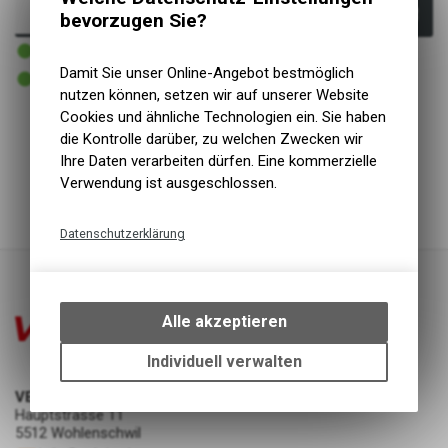
In den Warenkorb
bevorzugen Sie?
1 - 3 Tage lieferbar
Versand
Damit Sie unser Online-Angebot bestmöglich
1 - 3 Tage lieferbar
Abholung VELOIN Zweirad-Werkstatt
nutzen können, setzen wir auf unserer Website
Cookies und ähnliche Technologien ein. Sie haben
die Kontrolle darüber, zu welchen Zwecken wir
Schelle mit 35mm Ø
Ihre Daten verarbeiten dürfen. Eine kommerzielle
Deckt alle Fahrradlenker ab mit Durchmessern von 32 -
Verwendung ist ausgeschlossen.
36 mm
Datenschutzerklärung
Technische Funktionen
Wir erfassen und speichern
bestimmte Interaktionen und
Alle akzeptieren
Einstellungen auf Ihrem Gerät,
um die grundlegenden
Individuell verwalten
Funktionen unseres Online-
VELOIN Zweirad-Werkstatt
Angebots, wie die Verwendung
Hauptstrasse 11
des Warenkorbs, zu
5512 Wohlenschwil
ermöglichen. Bitte beachten Sie,