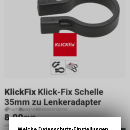
KlickFix
Klick-Fix Schelle
35mm zu Lenkeradapter
P5671
650742
4030572104734
8.90
CHF
inkl. MwSt., zzgl. Versandkosten
Welche Datenschutz-Einstellungen