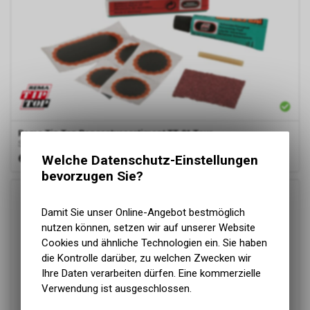
Rema Tip Top
Reparatursortiment TT-01 Tour
Schlauchreparatur Kit
Welche Datenschutz-Einstellungen
6.20
CHF
bevorzugen Sie?
Damit Sie unser Online-Angebot bestmöglich
nutzen können, setzen wir auf unserer Website
Cookies und ähnliche Technologien ein. Sie haben
die Kontrolle darüber, zu welchen Zwecken wir
Ihre Daten verarbeiten dürfen. Eine kommerzielle
Verwendung ist ausgeschlossen.