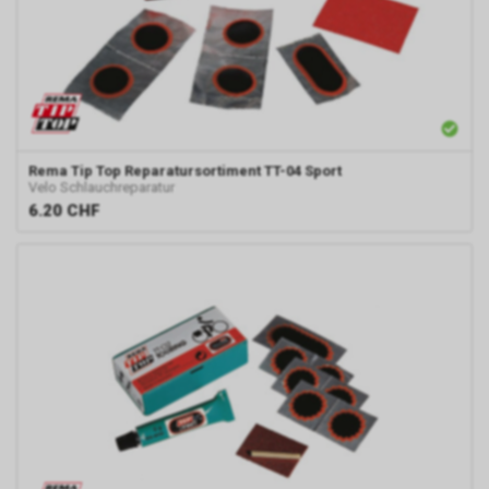
Rema Tip Top
Reparatursortiment TT-04 Sport
Velo Schlauchreparatur
6.20
CHF