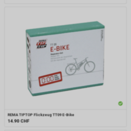
REMA TIPTOP
Flickzeug TT09 E-Bike
14.90
CHF