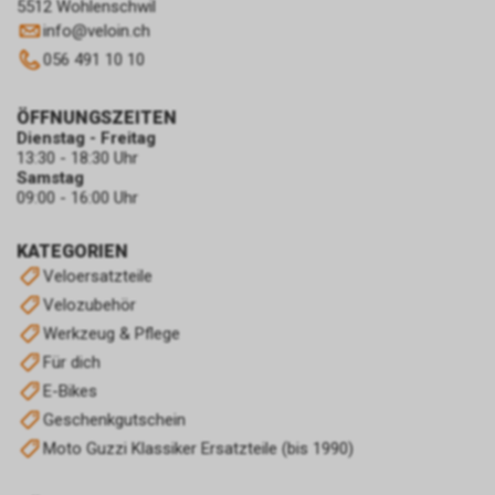
5512 Wohlenschwil
info
@
veloin.ch
056 491 10 10
ÖFFNUNGSZEITEN
Dienstag - Freitag
13:30 - 18:30 Uhr
Samstag
09:00 - 16:00 Uhr
KATEGORIEN
Veloersatzteile
Velozubehör
Werkzeug & Pflege
Für dich
E-Bikes
Geschenkgutschein
Moto Guzzi Klassiker Ersatzteile (bis 1990)