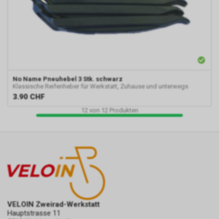
No Name
Pneuhebel 3 Stk. schwarz
Klassische Reifenheber für Werkstatt, Zuhause und unterwegs
3.90
CHF
12
von
12
Produkten
VELOIN Zweirad-Werkstatt
Hauptstrasse 11