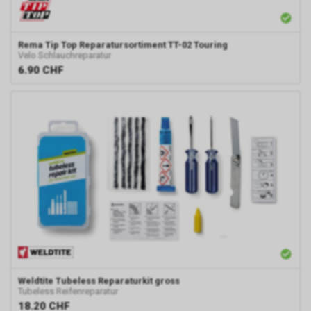
Rema Tip Top
Reparatursortiment TT-02 Touring
Velo Schlauchreparatur
6.90
CHF
Weldtite
Tubeless Reparaturkit gross
Tubeless Reifenreparatur
18.20
CHF