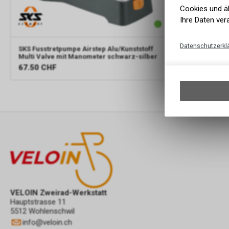
Cookies und äh
Ihre Daten ver
Datenschutzerkl
SKS
Fusstretpumpe Airstep Alu/Kunststoff
Multi Valve mit Manometer schwarz-silber
67.50
CHF
VELOIN Zweirad-Werkstatt
Hauptstrasse 11
5512 Wohlenschwil
info
@
veloin.ch