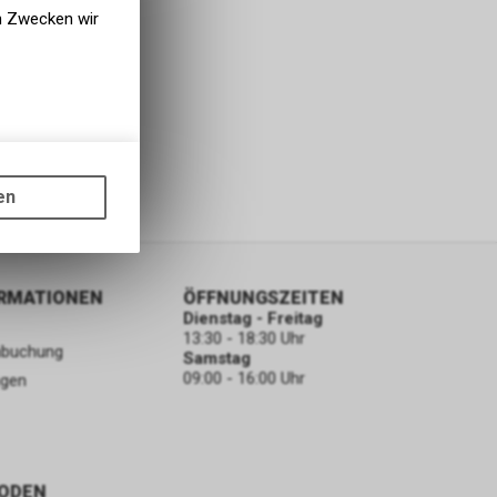
en Zwecken wir
gen auf
ots, wie die
en
ass die
nformationen
ORMATIONEN
ÖFFNUNGSZEITEN
Dienstag - Freitag
13:30 - 18:30 Uhr
nbuchung
Samstag
09:00 - 16:00 Uhr
ngen
ODEN