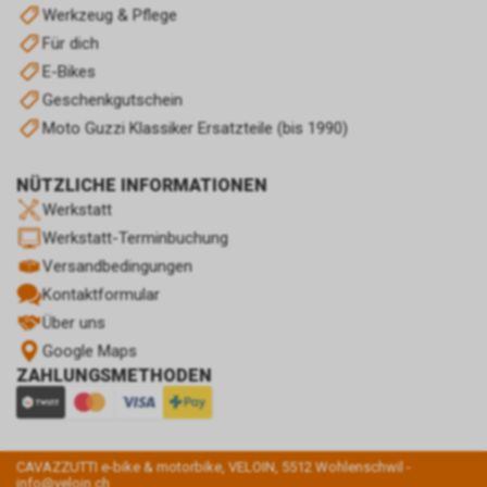
Werkzeug & Pflege
Für dich
E-Bikes
Geschenkgutschein
Moto Guzzi Klassiker Ersatzteile (bis 1990)
NÜTZLICHE INFORMATIONEN
Werkstatt
Werkstatt-Terminbuchung
Versandbedingungen
Kontaktformular
Über uns
Google Maps
ZAHLUNGSMETHODEN
CAVAZZUTTI e-bike & motorbike, VELOIN, 5512 Wohlenschwil -
info@veloin.ch