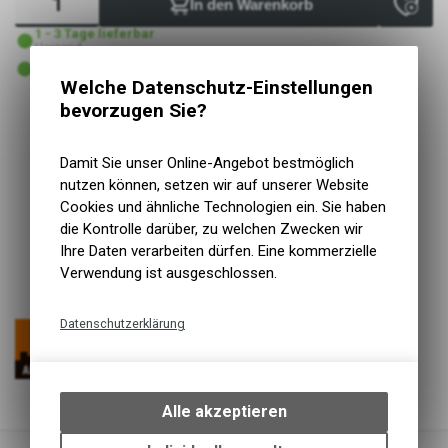
In den Warenkorb
1 - 3 Tage lieferbar
Versand
1 - 3 Tage lieferbar
Abholung VELOIN Zweirad-Werkstatt
Welche Datenschutz-Einstellungen
bevorzugen Sie?
Kurzbezeichnung
Injex control
Einsatzbereich
MTB, Road, Trekking
Damit Sie unser Online-Angebot bestmöglich
Volle Kontrolle auch unterwegs
nutzen können, setzen wir auf unserer Website
Ein kleines rundes Manometer ist integriert
Cookies und ähnliche Technologien ein. Sie haben
Die Pumpe wird geliefert mit einem EVA Kopf
die Kontrolle darüber, zu welchen Zwecken wir
Die Teleskopfunktion und der T-Griff sorgen für ein
Ihre Daten verarbeiten dürfen. Eine kommerzielle
optimales und angenehmes Pumpen
Verwendung ist ausgeschlossen.
Inkl. Halter
Datenschutzerklärung
Technische Funktionen
Wir erfassen und speichern
bestimmte Interaktionen und
Alle akzeptieren
Einstellungen auf Ihrem Gerät,
um die grundlegenden