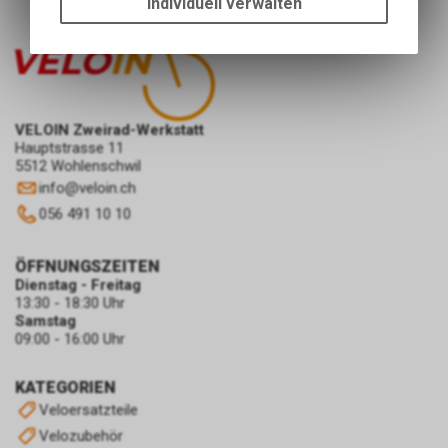
Individuell verwalten
Funktionen unseres Online-
Angebots, wie die Verwendung
des Warenkorbs, zu
ermöglichen. Bitte beachten Sie,
dass die gespeicherten Daten
keinerlei Rückschlüsse auf Ihre
VELOIN Zweirad-Werkstatt
persönlichen Informationen
Hauptstrasse 11
5512 Wohlenschwil
zulassen.
info
@
veloin.ch
056 491 10 10
ÖFFNUNGSZEITEN
Dienstag - Freitag
13:30 - 18:30 Uhr
Samstag
09:00 - 16:00 Uhr
KATEGORIEN
Veloersatzteile
Velozubehör