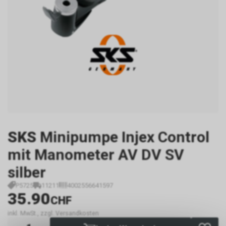
SKS
Minipumpe Injex Control
mit Manometer AV DV SV
silber
P5725
11211
4002556641597
35.90
CHF
inkl. MwSt., zzgl. Versandkosten