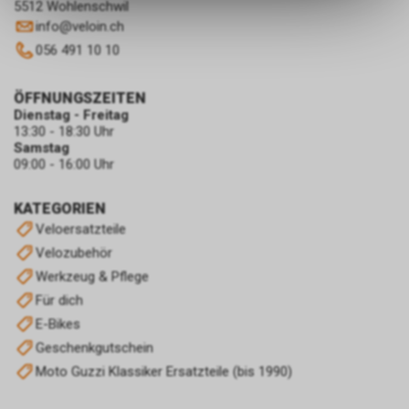
ermöglichen. Bitte beachten Sie,
5512 Wohlenschwil
dass die gespeicherten Daten
info
@
veloin.ch
keinerlei Rückschlüsse auf Ihre
056 491 10 10
persönlichen Informationen
zulassen.
ÖFFNUNGSZEITEN
Dienstag - Freitag
13:30 - 18:30 Uhr
Samstag
09:00 - 16:00 Uhr
KATEGORIEN
Veloersatzteile
Velozubehör
Werkzeug & Pflege
Für dich
E-Bikes
Geschenkgutschein
Moto Guzzi Klassiker Ersatzteile (bis 1990)