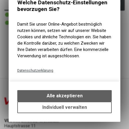
Welche Datenschutz-Einstellungen
In den Warenkorb
bevorzugen Sie?
1 - 3 Tage lieferbar
Versand
1 - 3 Tage lieferbar
Damit Sie unser Online-Angebot bestmöglich
Abholung VELOIN Zweirad-Werkstatt
nutzen können, setzen wir auf unserer Website
Cookies und ähnliche Technologien ein. Sie haben
Kurzbezeichnung
Q50
die Kontrolle darüber, zu welchen Zwecken wir
Ersatzmanometer zu SKS Standpumpen
Ihre Daten verarbeiten dürfen. Eine kommerzielle
Rennkompressor
Verwendung ist ausgeschlossen.
Durchmesser 50 mm
Datenschutzerklärung
Technische Funktionen
Wir erfassen und speichern
bestimmte Interaktionen und
Alle akzeptieren
Einstellungen auf Ihrem Gerät,
um die grundlegenden
Individuell verwalten
Funktionen unseres Online-
Angebots, wie die Verwendung
VELOIN Zweirad-Werkstatt
des Warenkorbs, zu
Hauptstrasse 11