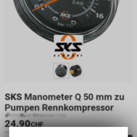
SKS
Manometer Q 50 mm zu
Pumpen Rennkompressor
P5713
3037
4002556117252
24.90
CHF
inkl. MwSt., zzgl. Versandkosten