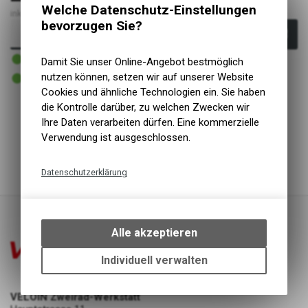
Welche Datenschutz-Einstellungen
inkl. MwSt., zzgl. Versandkosten
bevorzugen Sie?
In den Warenkorb
1 - 3 Tage lieferbar
Damit Sie unser Online-Angebot bestmöglich
Versand
1 - 3 Tage lieferbar
nutzen können, setzen wir auf unserer Website
Abholung VELOIN Zweirad-Werkstatt
Cookies und ähnliche Technologien ein. Sie haben
die Kontrolle darüber, zu welchen Zwecken wir
Ihre Daten verarbeiten dürfen. Eine kommerzielle
Pumpenschlauch mit Hochdruck Messingnippel
Verwendung ist ausgeschlossen.
Passend zu allen SKS Rennkompressoren
Für Dunlop/Presta-Ventile geeignet
Datenschutzerklärung
Technische Funktionen
Wir erfassen und speichern
bestimmte Interaktionen und
Alle akzeptieren
Einstellungen auf Ihrem Gerät,
um die grundlegenden
Individuell verwalten
Funktionen unseres Online-
Angebots, wie die Verwendung
VELOIN Zweirad-Werkstatt
des Warenkorbs, zu