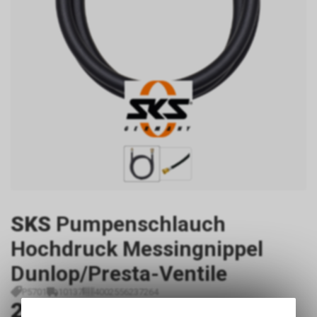
SKS
Pumpenschlauch
Hochdruck Messingnippel
Dunlop/Presta-Ventile
P5701
10137
4002556237264
23.50
CHF