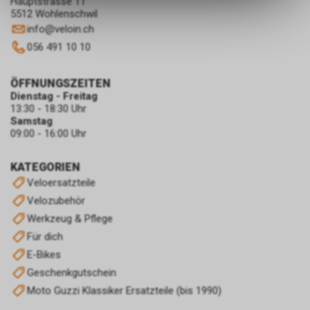
Hauptstrasse 11
ermöglichen. Bitte beachten Sie,
5512 Wohlenschwil
dass die gespeicherten Daten
info
@
veloin.ch
keinerlei Rückschlüsse auf Ihre
056 491 10 10
persönlichen Informationen
zulassen.
ÖFFNUNGSZEITEN
Dienstag - Freitag
13:30 - 18:30 Uhr
Samstag
09:00 - 16:00 Uhr
KATEGORIEN
Veloersatzteile
Velozubehör
Werkzeug & Pflege
Für dich
E-Bikes
Geschenkgutschein
Moto Guzzi Klassiker Ersatzteile (bis 1990)