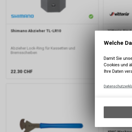
Shimano
Abzieher TL-LR10
Vittoria
Air-
Welche Da
Abzieher Lock-Ring für Kassetten und
Veloreifen ei
Bremsscheiben
Damit Sie uns
Cookies und äh
Ihre Daten ver
22.30
CHF
24.00
CHF
Datenschutzerkl
KMC
Werkzeu