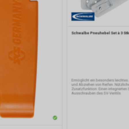
Schwalbe
Pneuhebel Set à 3 Stk
Ermöglicht ein besonders leichtes
und Abziehen von Reifen. Nützlich
Zusatzfunktion: Einen integrierten
Ausschrauben des SV-Ventils