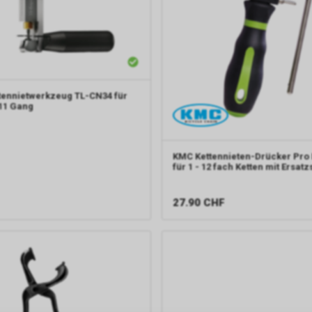
tennietwerkzeug TL-CN34 für
11 Gang
KMC
Kettennieten-Drücker Pro 
für 1 - 12 fach Ketten mit Ersatzs
27.90
CHF