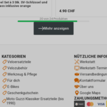
l Set à 3 Stk. SV-Schlüssel und
ss inklusive orange
4.90
CHF
20
von
24
Produkten
Mehr anzeigen
KATEGORIEN
NÜTZLICHE INF
Veloersatzteile
Werkstatt
Velozubehör
Werkstatt-Termi
Werkzeug & Pflege
Versandbedingu
Für dich
Kontaktformular
E-Bikes
Über uns
Geschenkgutschein
Google Maps
ZAHLUNGSMETH
Moto Guzzi Klassiker Ersatzteile (bis
1990)