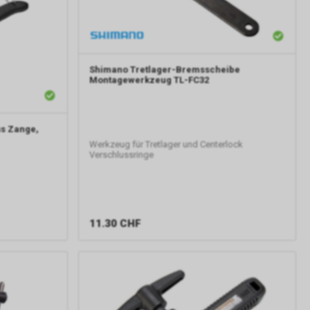
Shimano
Tretlager-Bremsscheibe
Montagewerkzeug TL-FC32
ss Zange,
Werkzeug für Tretlager und Centerlock
Verschlussringe
11.30
CHF