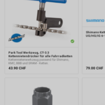
Shimano
Ket
UG/HG/IG 6-
Park Tool
Werkzeug, CT-3.3
Kettennietendrücker für alle Fahrradketten
Kettennietenwerkzeug passend für Shimano,
KMC, BBB und SRAM - Ketten.
79.00
CHF
43.90
CHF