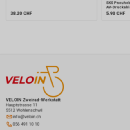
SKS
Pneuhebe
AV-Druckabla
38.20
CHF
5.90
CHF
VELOIN Zweirad-Werkstatt
Hauptstrasse 11
5512 Wohlenschwil
info
@
veloin.ch
056 491 10 10