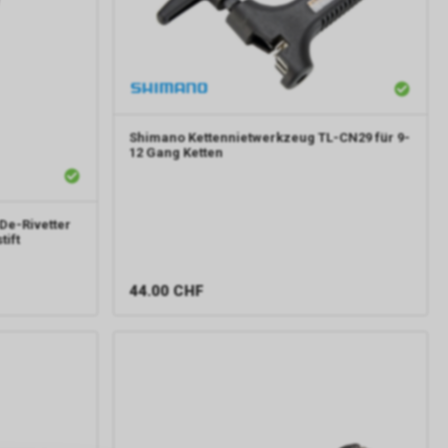
Shimano
Kettennietwerkzeug TL-CN29 für 9-
12 Gang Ketten
De-Rivetter
tift
44.00
CHF