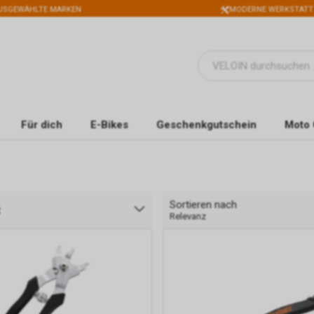
USGEWÄHLTE MARKEN
MODERNE WERKSTATT
Für dich
E-Bikes
Geschenkgutschein
Moto 
Sortieren nach
t
Relevanz