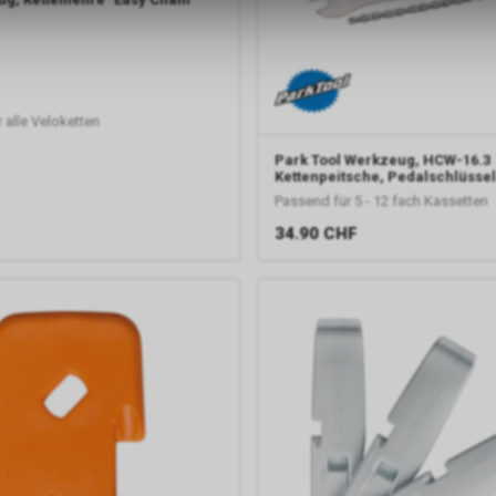
r alle Veloketten
Park Tool
Werkzeug, HCW-16.3
Kettenpeitsche, Pedalschlüsse
Passend für 5 - 12 fach Kassetten
34.90
CHF