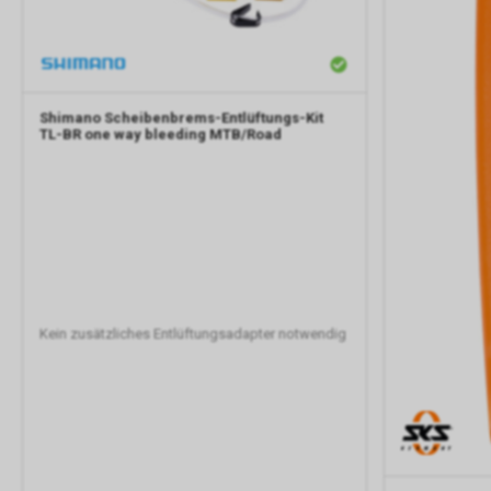
Shimano
Scheibenbrems-Entlüftungs-Kit
TL-BR one way bleeding MTB/Road
Kein zusätzliches Entlüftungsadapter notwendig