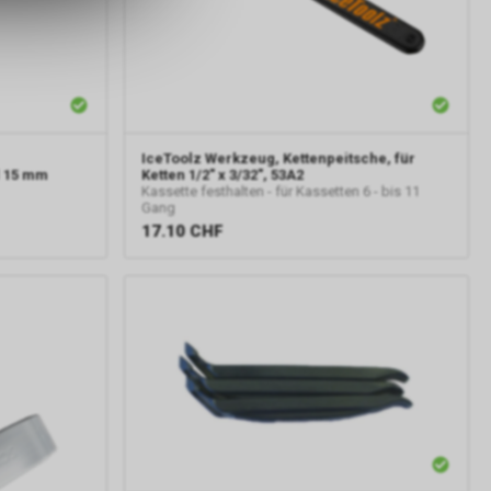
IceToolz
Werkzeug, Kettenpeitsche, für
l 15 mm
Ketten 1/2" x 3/32", 53A2
Kassette festhalten - für Kassetten 6 - bis 11
Gang
17.10
CHF