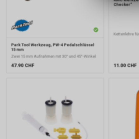
Checker"
Kettenlehre fü
Park Tool
Werkzeug, PW-4 Pedalschlüssel
15 mm
Zwei 15 mm Aufnahmen mit 30° und 45°-Winkel
47.90
CHF
11.00
CHF