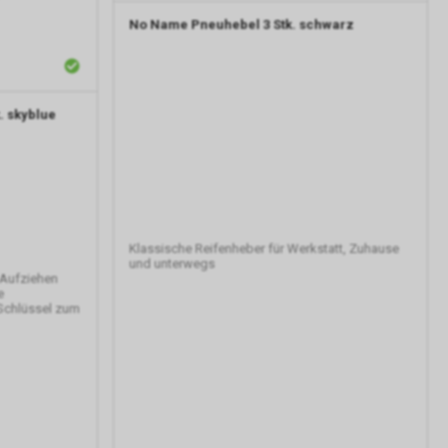
No Name
Pneuhebel 3 Stk. schwarz
. skyblue
Klassische Reifenheber für Werkstatt, Zuhause
und unterwegs
 Aufziehen
e
 Schlüssel zum