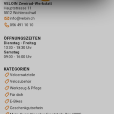
des Warenkorbs, zu
VELOIN Zweirad-Werkstatt
ermöglichen. Bitte beachten Sie,
Hauptstrasse 11
dass die gespeicherten Daten
5512 Wohlenschwil
keinerlei Rückschlüsse auf Ihre
info
@
veloin.ch
persönlichen Informationen
056 491 10 10
zulassen.
ÖFFNUNGSZEITEN
Dienstag - Freitag
13:30 - 18:30 Uhr
Samstag
09:00 - 16:00 Uhr
KATEGORIEN
Veloersatzteile
Velozubehör
Werkzeug & Pflege
Für dich
E-Bikes
Geschenkgutschein