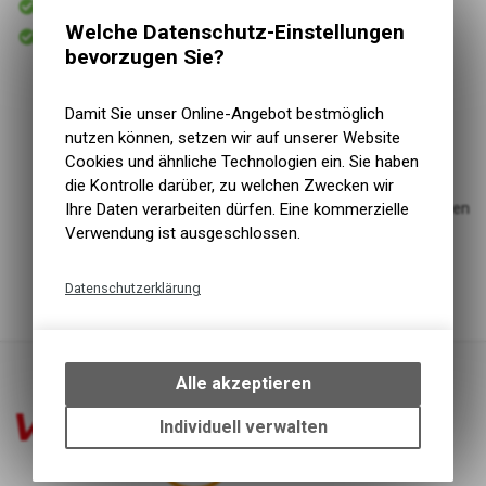
Versand
Welche Datenschutz-Einstellungen
Abholbereit
Abholung VELOIN Zweirad-Werkstatt
bevorzugen Sie?
Einsatzbereich
Werkstatt
Damit Sie unser Online-Angebot bestmöglich
Gruppe
Diverse
nutzen können, setzen wir auf unserer Website
Kompatibilität
9-12 Gang
Cookies und ähnliche Technologien ein. Sie haben
Ergonomische Griffe
die Kontrolle darüber, zu welchen Zwecken wir
Molybdänbeschichtetes Gewinde der Achse für sanfteren
Ihre Daten verarbeiten dürfen. Eine kommerzielle
Lauf
Verwendung ist ausgeschlossen.
Mit Abbrechhilfe für Führungspins von
Kettenverbindungsstiften
Datenschutzerklärung
Technische Funktionen
Wir erfassen und speichern
bestimmte Interaktionen und
Alle akzeptieren
Einstellungen auf Ihrem Gerät,
um die grundlegenden
Individuell verwalten
Funktionen unseres Online-
Angebots, wie die Verwendung