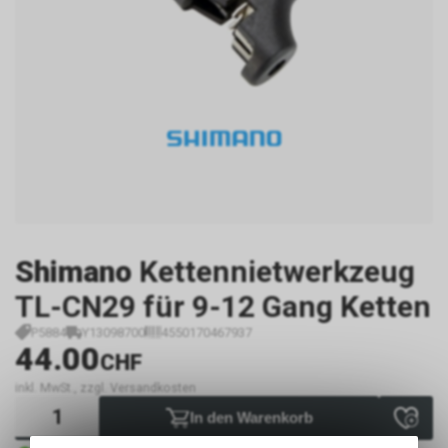
Shimano
Kettennietwerkzeug
TL-CN29 für 9-12 Gang Ketten
P5884
Y13098700
4550170467937
44.00
CHF
inkl. MwSt., zzgl. Versandkosten
In den Warenkorb
1 - 3 Tage